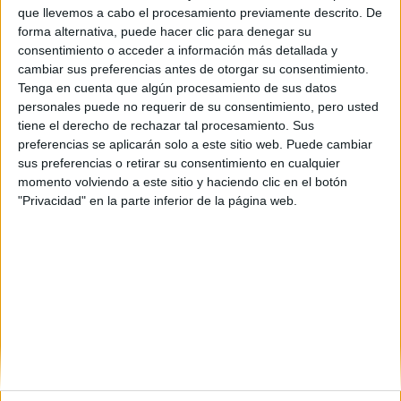
que llevemos a cabo el procesamiento previamente descrito. De
forma alternativa, puede hacer clic para denegar su
MODA
09-08-2024 11:49
consentimiento o acceder a información más detallada y
Si estás buscando tu estilo ideal,
cambiar sus preferencias antes de otorgar su consentimiento.
Sarah Jessica Parker tiene la
Tenga en cuenta que algún procesamiento de sus datos
personales puede no requerir de su consentimiento, pero usted
respuesta: Las sandalias con taco
tiene el derecho de rechazar tal procesamiento. Sus
más cómodas para esta temporada
preferencias se aplicarán solo a este sitio web. Puede cambiar
sus preferencias o retirar su consentimiento en cualquier
La actriz y productora de televisión, Sarah Jessica Parker,
momento volviendo a este sitio y haciendo clic en el botón
lució durante el rodaje de "And Just Like That" las
"Privacidad" en la parte inferior de la página web.
sandalias de tacón alto ideales para que puedas verte
deslumbrante sin dejar de lado la comodidad.
Por Melanie Gonzalez