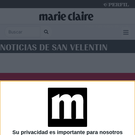
Friday 7 de August de 2026
NOTICIAS DE SAN VELENTIN
Diario Perfil
Caras
Noticias
Fortuna
Hombre
Weekend
Parabrisas
Supercampo
Su privacidad es importante para nosotros