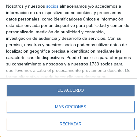
Look
Luz
Mía
Lunateen
Break
BATimes
Nosotros y nuestros
socios
almacenamos y/o accedemos a
información en un dispositivo, como cookies, y procesamos
© Perfil.com 2006-2019 - Todos los derechos reservados
datos personales, como identificadores únicos e información
Registro de Propiedad Intelectual: Nro. 5346433
estándar enviada por un dispositivo para publicidad y contenido
personalizado, medición de publicidad y contenido,
investigación de audiencia y desarrollo de servicios.
Con su
permiso, nosotros y nuestros socios podemos utilizar datos de
localización geográfica precisa e identificación mediante las
características de dispositivos. Puede hacer clic para otorgarnos
su consentimiento a nosotros y a nuestros 1733 socios para
que llevemos a cabo el procesamiento previamente descrito. De
forma alternativa, puede hacer clic para denegar su
consentimiento o acceder a información más detallada y
cambiar sus preferencias antes de otorgar su consentimiento.
DE ACUERDO
Tenga en cuenta que algún procesamiento de sus datos
personales puede no requerir de su consentimiento, pero usted
MÁS OPCIONES
tiene el derecho de rechazar tal procesamiento. Sus
preferencias se aplicarán solo a este sitio web. Puede cambiar
sus preferencias o retirar su consentimiento en cualquier
RECHAZAR
momento volviendo a este sitio y haciendo clic en el botón
"Privacidad" en la parte inferior de la página web.