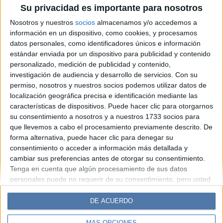
El mundo de la moda despide
Su privacidad es importante para nosotros
a Rosita Missoni, fundadora
Nosotros y nuestros
socios
almacenamos y/o accedemos a
del icónico "made in Italy"
información en un dispositivo, como cookies, y procesamos
datos personales, como identificadores únicos e información
estándar enviada por un dispositivo para publicidad y contenido
Espacio Publicitario
personalizado, medición de publicidad y contenido,
investigación de audiencia y desarrollo de servicios.
Con su
permiso, nosotros y nuestros socios podemos utilizar datos de
localización geográfica precisa e identificación mediante las
características de dispositivos. Puede hacer clic para otorgarnos
su consentimiento a nosotros y a nuestros 1733 socios para
que llevemos a cabo el procesamiento previamente descrito. De
forma alternativa, puede hacer clic para denegar su
consentimiento o acceder a información más detallada y
cambiar sus preferencias antes de otorgar su consentimiento.
Diario Perfil
Caras
Noticias
Fortuna
Tenga en cuenta que algún procesamiento de sus datos
personales puede no requerir de su consentimiento, pero usted
Hombre
Weekend
Parabrisas
Supercampo
tiene el derecho de rechazar tal procesamiento. Sus
Look
Luz
Mía
Lunateen
Break
BATimes
preferencias se aplicarán solo a este sitio web. Puede cambiar
DE ACUERDO
sus preferencias o retirar su consentimiento en cualquier
momento volviendo a este sitio y haciendo clic en el botón
MÁS OPCIONES