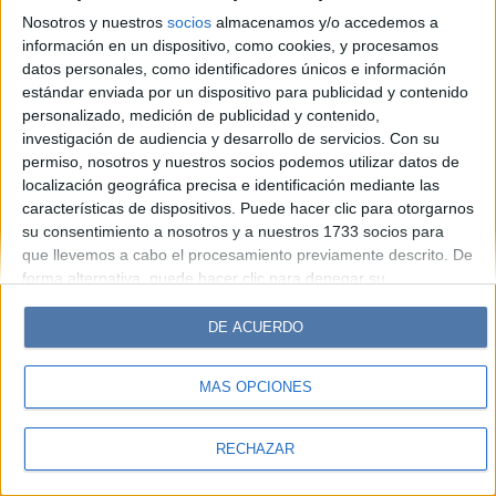
Look
Luz
Mía
Lunateen
Break
BATimes
Nosotros y nuestros
socios
almacenamos y/o accedemos a
información en un dispositivo, como cookies, y procesamos
© Perfil.com 2006-2019 - Todos los derechos reservados
datos personales, como identificadores únicos e información
Registro de Propiedad Intelectual: Nro. 5346433
estándar enviada por un dispositivo para publicidad y contenido
personalizado, medición de publicidad y contenido,
investigación de audiencia y desarrollo de servicios.
Con su
permiso, nosotros y nuestros socios podemos utilizar datos de
localización geográfica precisa e identificación mediante las
características de dispositivos. Puede hacer clic para otorgarnos
su consentimiento a nosotros y a nuestros 1733 socios para
que llevemos a cabo el procesamiento previamente descrito. De
forma alternativa, puede hacer clic para denegar su
consentimiento o acceder a información más detallada y
cambiar sus preferencias antes de otorgar su consentimiento.
DE ACUERDO
Tenga en cuenta que algún procesamiento de sus datos
personales puede no requerir de su consentimiento, pero usted
MÁS OPCIONES
tiene el derecho de rechazar tal procesamiento. Sus
preferencias se aplicarán solo a este sitio web. Puede cambiar
sus preferencias o retirar su consentimiento en cualquier
RECHAZAR
momento volviendo a este sitio y haciendo clic en el botón
"Privacidad" en la parte inferior de la página web.