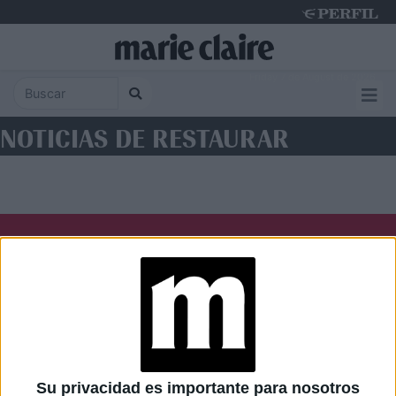
Friday 7 de August de 2026
NOTICIAS DE RESTAURAR
Diario Perfil
Caras
Noticias
Fortuna
Hombre
Weekend
Parabrisas
Supercampo
Su privacidad es importante para nosotros