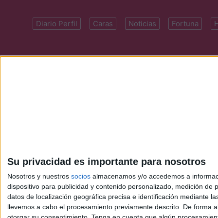
Diario Perfil
Caras
Noticias
Fortuna
Domicilio: Cal
Su privacidad es importante para nosotros
Nosotros y nuestros
socios
almacenamos y/o accedemos a información
dispositivo para publicidad y contenido personalizado, medición de pu
datos de localización geográfica precisa e identificación mediante l
llevemos a cabo el procesamiento previamente descrito. De forma al
otorgar su consentimiento.
Tenga en cuenta que algún procesamiento