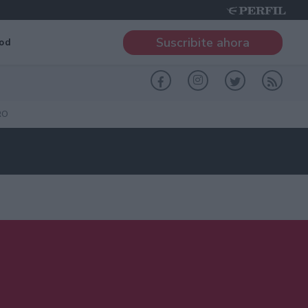
Suscribite ahora
od
RO