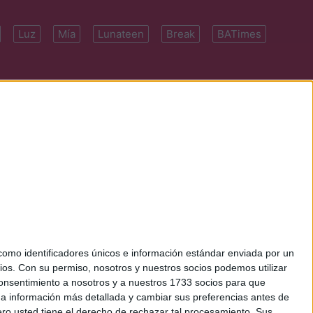
Luz
Mía
Lunateen
Break
BATimes
 7091-4922 | E-
mo identificadores únicos e información estándar enviada por un
ios.
Con su permiso, nosotros y nuestros socios podemos utilizar
 consentimiento a nosotros y a nuestros 1733 socios para que
 a información más detallada y cambiar sus preferencias antes de
o usted tiene el derecho de rechazar tal procesamiento. Sus