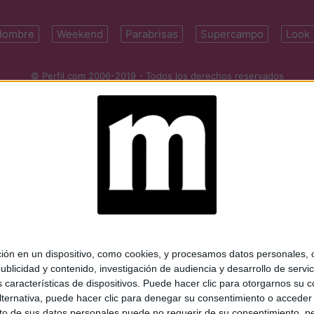
Hombre
Weekend
Parabrisas
Supercampo
Look
© Perfil.com 2006-2019 - Todos los derechos reservados
Registro de Propiedad Intelectual: Nro. 5346433
ifornia 2715, C1289ABI, CABA, Argentina | Tel: (5411) 7091-4921 | (5411)
mail:
perfilcom@perfil.com
| Propietario: Diario Perfil S.A.
 en un dispositivo, como cookies, y procesamos datos personales, co
blicidad y contenido, investigación de audiencia y desarrollo de servic
as características de dispositivos. Puede hacer clic para otorgarnos su
ternativa, puede hacer clic para denegar su consentimiento o acceder
 de sus datos personales puede no requerir de su consentimiento, per