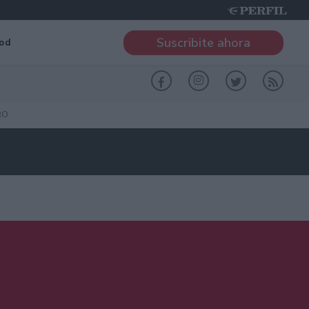
Suscribite ahora
od
RO