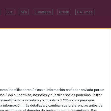
Luz
Mía
Lunateen
Break
BATimes
 7091-4922 | E-
mo identificadores únicos e información estándar enviada por un
ios.
Con su permiso, nosotros y nuestros socios podemos utilizar
 consentimiento a nosotros y a nuestros 1733 socios para que
 a información más detallada y cambiar sus preferencias antes de
o usted tiene el derecho de rechazar tal procesamiento. Sus