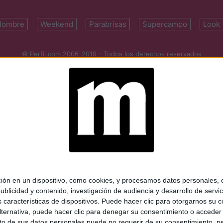
Hombre
Weekend
Parabrisas
Supercampo
Look
© Perfil.com 2006-2019 - Todos los derechos reservados
Registro de Propiedad Intelectual: Nro. 5346433
ifornia 2715, C1289ABI, CABA, Argentina | Tel: (5411) 7091-4921 | (5411)
mail:
perfilcom@perfil.com
| Propietario: Diario Perfil S.A.
 en un dispositivo, como cookies, y procesamos datos personales, co
blicidad y contenido, investigación de audiencia y desarrollo de servic
as características de dispositivos. Puede hacer clic para otorgarnos su
ternativa, puede hacer clic para denegar su consentimiento o acceder
 de sus datos personales puede no requerir de su consentimiento, per