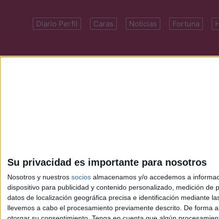
Diario Perfil
Caras
Noticias
Fortuna
Domicilio: Cal
Su privacidad es importante para nosotros
Nosotros y nuestros
socios
almacenamos y/o accedemos a información
dispositivo para publicidad y contenido personalizado, medición de pu
datos de localización geográfica precisa e identificación mediante l
llevemos a cabo el procesamiento previamente descrito. De forma al
otorgar su consentimiento.
Tenga en cuenta que algún procesamiento