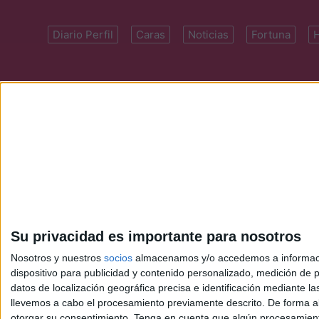
Diario Perfil
Caras
Noticias
Fortuna
Domicilio: Cal
Su privacidad es importante para nosotros
Nosotros y nuestros
socios
almacenamos y/o accedemos a información
dispositivo para publicidad y contenido personalizado, medición de pu
datos de localización geográfica precisa e identificación mediante l
llevemos a cabo el procesamiento previamente descrito. De forma al
otorgar su consentimiento.
Tenga en cuenta que algún procesamiento