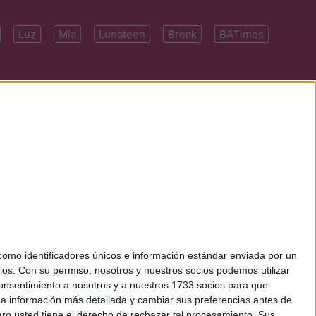
Luz
Mía
Lunateen
Break
BATimes
 7091-4922 | E-
mo identificadores únicos e información estándar enviada por un
ios.
Con su permiso, nosotros y nuestros socios podemos utilizar
 consentimiento a nosotros y a nuestros 1733 socios para que
 a información más detallada y cambiar sus preferencias antes de
o usted tiene el derecho de rechazar tal procesamiento. Sus