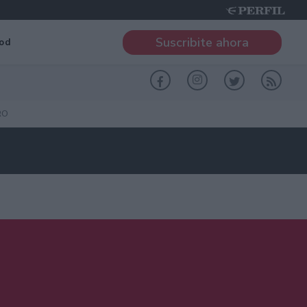
Suscribite ahora
od
RO