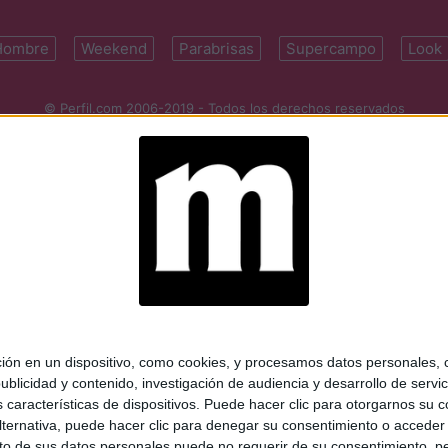
Hombre
Weekend
Parabrisas
Supercampo
Look
© Perfil.com 2006-2019 - Todos los derechos reservados
Registro de Propiedad Intelectual: Nro. 5346433
ifornia 2715, C1289ABI, CABA, Argentina | Tel: (5411) 7091-4921 | (5411)
mail:
perfilcom@perfil.com
| Propietario: Diario Perfil S.A.
 en un dispositivo, como cookies, y procesamos datos personales, co
blicidad y contenido, investigación de audiencia y desarrollo de servic
as características de dispositivos. Puede hacer clic para otorgarnos su
ternativa, puede hacer clic para denegar su consentimiento o acceder
 de sus datos personales puede no requerir de su consentimiento, per