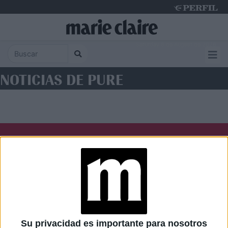
Saturday 8 de August de 2026
NOTICIAS DE PURE
Diario Perfil
Caras
Noticias
Fortuna
Hombre
Weekend
Parabrisas
Supercampo
Su privacidad es importante para nosotros