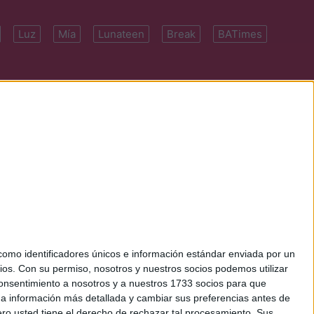
Luz
Mía
Lunateen
Break
BATimes
 7091-4922 | E-
mo identificadores únicos e información estándar enviada por un
ios.
Con su permiso, nosotros y nuestros socios podemos utilizar
 consentimiento a nosotros y a nuestros 1733 socios para que
 a información más detallada y cambiar sus preferencias antes de
o usted tiene el derecho de rechazar tal procesamiento. Sus