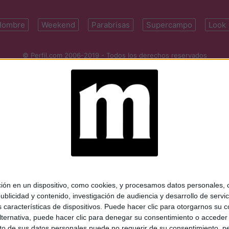
Hombre
Weekend
Parabrisas
Supercampo
Look
© Perfil.com 2006-2019 - Todos los derechos reservados
Registro de Propiedad Intelectual: Nro. 5346433
ifornia 2715, C1289ABI, CABA, Argentina | Tel: (5411) 7091-4921 | (5411)
mail:
perfilcom@perfil.com
| Propietario: Diario Perfil S.A.
 en un dispositivo, como cookies, y procesamos datos personales, co
blicidad y contenido, investigación de audiencia y desarrollo de servic
as características de dispositivos. Puede hacer clic para otorgarnos su
ternativa, puede hacer clic para denegar su consentimiento o acceder
 de sus datos personales puede no requerir de su consentimiento, per