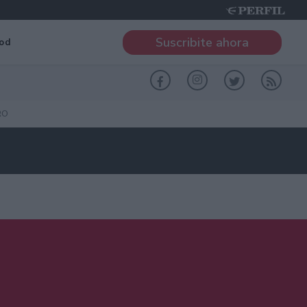
Suscribite ahora
od
RO