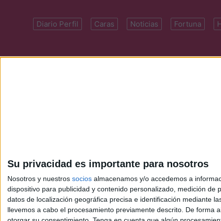
Diario Perfil
Caras
Noticias
Fortuna
Domicilio: Cal
Su privacidad es importante para nosotros
Nosotros y nuestros
socios
almacenamos y/o accedemos a información
dispositivo para publicidad y contenido personalizado, medición de pu
datos de localización geográfica precisa e identificación mediante l
llevemos a cabo el procesamiento previamente descrito. De forma al
otorgar su consentimiento.
Tenga en cuenta que algún procesamiento