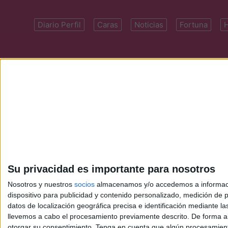
Diario Perfil
Caras
Noticias
Fortuna
Domicilio: Cal
Su privacidad es importante para nosotros
Nosotros y nuestros
socios
almacenamos y/o accedemos a información
dispositivo para publicidad y contenido personalizado, medición de pu
datos de localización geográfica precisa e identificación mediante l
llevemos a cabo el procesamiento previamente descrito. De forma al
otorgar su consentimiento.
Tenga en cuenta que algún procesamiento