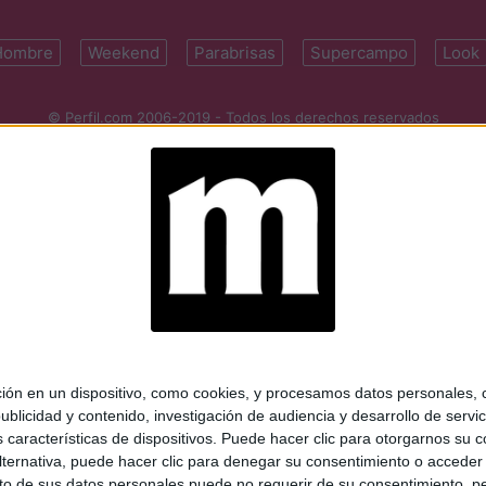
Hombre
Weekend
Parabrisas
Supercampo
Look
© Perfil.com 2006-2019 - Todos los derechos reservados
Registro de Propiedad Intelectual: Nro. 5346433
ifornia 2715, C1289ABI, CABA, Argentina | Tel: (5411) 7091-4921 | (5411)
mail:
perfilcom@perfil.com
| Propietario: Diario Perfil S.A.
 en un dispositivo, como cookies, y procesamos datos personales, co
blicidad y contenido, investigación de audiencia y desarrollo de servic
as características de dispositivos. Puede hacer clic para otorgarnos su
ternativa, puede hacer clic para denegar su consentimiento o acceder
 de sus datos personales puede no requerir de su consentimiento, per