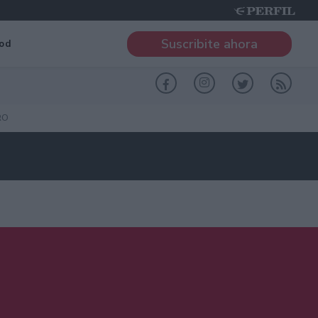
Suscribite ahora
od
RO