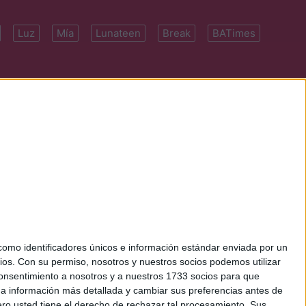
Luz
Mía
Lunateen
Break
BATimes
 7091-4922 | E-
mo identificadores únicos e información estándar enviada por un
ios.
Con su permiso, nosotros y nuestros socios podemos utilizar
 consentimiento a nosotros y a nuestros 1733 socios para que
 a información más detallada y cambiar sus preferencias antes de
o usted tiene el derecho de rechazar tal procesamiento. Sus