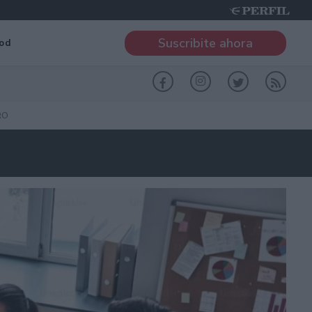
Suscribite ahora
od
RO