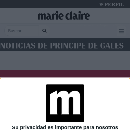
Saturday 8 de August de 2026
NOTICIAS DE PRINCIPE DE GALES
Diario Perfil
Caras
Noticias
Fortuna
Hombre
Weekend
Parabrisas
Supercampo
Su privacidad es importante para nosotros