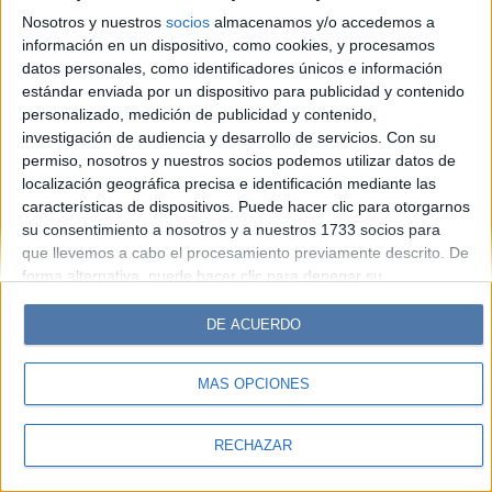
Look
Luz
Mía
Lunateen
Break
BATimes
Nosotros y nuestros
socios
almacenamos y/o accedemos a
información en un dispositivo, como cookies, y procesamos
© Perfil.com 2006-2019 - Todos los derechos reservados
datos personales, como identificadores únicos e información
Registro de Propiedad Intelectual: Nro. 5346433
estándar enviada por un dispositivo para publicidad y contenido
personalizado, medición de publicidad y contenido,
investigación de audiencia y desarrollo de servicios.
Con su
permiso, nosotros y nuestros socios podemos utilizar datos de
localización geográfica precisa e identificación mediante las
características de dispositivos. Puede hacer clic para otorgarnos
su consentimiento a nosotros y a nuestros 1733 socios para
que llevemos a cabo el procesamiento previamente descrito. De
forma alternativa, puede hacer clic para denegar su
consentimiento o acceder a información más detallada y
cambiar sus preferencias antes de otorgar su consentimiento.
DE ACUERDO
Tenga en cuenta que algún procesamiento de sus datos
personales puede no requerir de su consentimiento, pero usted
MÁS OPCIONES
tiene el derecho de rechazar tal procesamiento. Sus
preferencias se aplicarán solo a este sitio web. Puede cambiar
sus preferencias o retirar su consentimiento en cualquier
RECHAZAR
momento volviendo a este sitio y haciendo clic en el botón
"Privacidad" en la parte inferior de la página web.