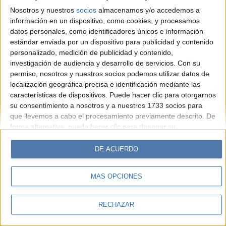
Look
Luz
Mía
Lunateen
Break
BATimes
Nosotros y nuestros
socios
almacenamos y/o accedemos a
información en un dispositivo, como cookies, y procesamos
© Perfil.com 2006-2019 - Todos los derechos reservados
datos personales, como identificadores únicos e información
Registro de Propiedad Intelectual: Nro. 5346433
estándar enviada por un dispositivo para publicidad y contenido
personalizado, medición de publicidad y contenido,
investigación de audiencia y desarrollo de servicios.
Con su
permiso, nosotros y nuestros socios podemos utilizar datos de
localización geográfica precisa e identificación mediante las
características de dispositivos. Puede hacer clic para otorgarnos
su consentimiento a nosotros y a nuestros 1733 socios para
que llevemos a cabo el procesamiento previamente descrito. De
forma alternativa, puede hacer clic para denegar su
consentimiento o acceder a información más detallada y
cambiar sus preferencias antes de otorgar su consentimiento.
DE ACUERDO
Tenga en cuenta que algún procesamiento de sus datos
personales puede no requerir de su consentimiento, pero usted
MÁS OPCIONES
tiene el derecho de rechazar tal procesamiento. Sus
preferencias se aplicarán solo a este sitio web. Puede cambiar
sus preferencias o retirar su consentimiento en cualquier
RECHAZAR
momento volviendo a este sitio y haciendo clic en el botón
"Privacidad" en la parte inferior de la página web.