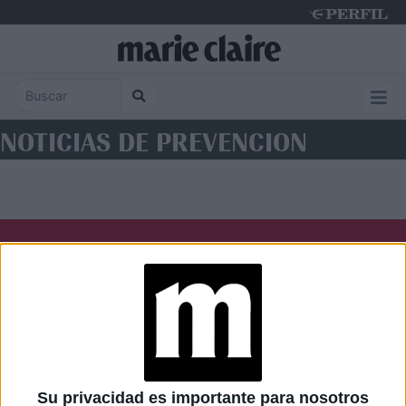
Friday 7 de August de 2026
NOTICIAS DE PREVENCION
Diario Perfil
Caras
Noticias
Fortuna
Hombre
Weekend
Parabrisas
Supercampo
Su privacidad es importante para nosotros