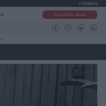
Suscribite ahora
od
RO