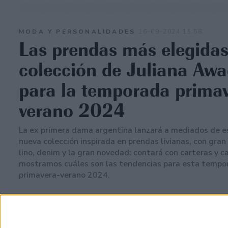
MODA Y PERSONALIDADES
16-09-2024 15:58
Las prendas más elegidas
colección de Juliana Aw
para la temporada primav
verano 2024
La ex primera dama argentina lanzará a mediados de e
nueva colección inspirada en prendas livianas, con gran
lino, denim y la gran novedad: contará con carteras y c
mostramos cuáles son las tendencias para esta tempo
primavera-verano 2024.