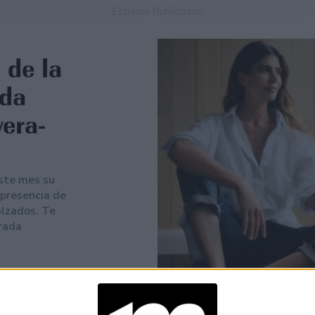
Espacio Publicitario
 de la
ada
era-
ste mes su
 presencia de
alzados. Te
rada