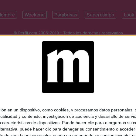
Hombre
Weekend
Parabrisas
Supercampo
Look
© Perfil.com 2006-2019 - Todos los derechos reservados
Registro de Propiedad Intelectual: Nro. 5346433
ifornia 2715, C1289ABI, CABA, Argentina | Tel: (5411) 7091-4921 | (5411)
mail:
perfilcom@perfil.com
| Propietario: Diario Perfil S.A.
 en un dispositivo, como cookies, y procesamos datos personales, co
blicidad y contenido, investigación de audiencia y desarrollo de servic
as características de dispositivos. Puede hacer clic para otorgarnos su
ternativa, puede hacer clic para denegar su consentimiento o acceder
 de sus datos personales puede no requerir de su consentimiento, per