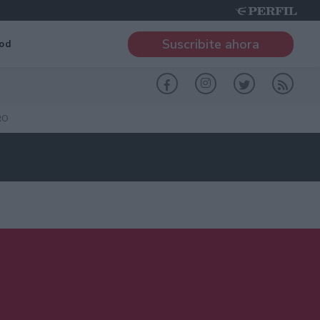
Suscribite ahora
od
RO