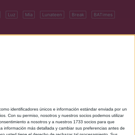
Luz
Mía
Lunateen
Break
BATimes
 7091-4922 | E-
mo identificadores únicos e información estándar enviada por un
ios.
Con su permiso, nosotros y nuestros socios podemos utilizar
 consentimiento a nosotros y a nuestros 1733 socios para que
 a información más detallada y cambiar sus preferencias antes de
o usted tiene el derecho de rechazar tal procesamiento. Sus