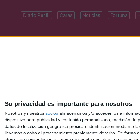
Diario Perfil
Caras
Noticias
Fortuna
Domicilio: Cal
Su privacidad es importante para nosotros
Nosotros y nuestros
socios
almacenamos y/o accedemos a información
dispositivo para publicidad y contenido personalizado, medición de pu
datos de localización geográfica precisa e identificación mediante l
llevemos a cabo el procesamiento previamente descrito. De forma al
otorgar su consentimiento.
Tenga en cuenta que algún procesamiento