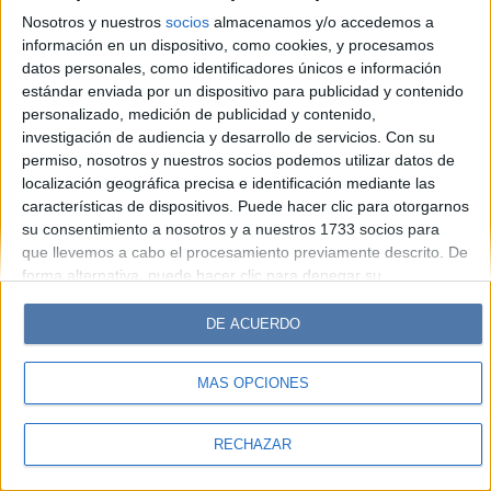
Hombre
Weekend
Parabrisas
Supercampo
Nosotros y nuestros
socios
almacenamos y/o accedemos a
Look
Luz
Mía
Lunateen
Break
BATimes
información en un dispositivo, como cookies, y procesamos
datos personales, como identificadores únicos e información
estándar enviada por un dispositivo para publicidad y contenido
© Perfil.com 2006-2019 - Todos los derechos reservados
personalizado, medición de publicidad y contenido,
Registro de Propiedad Intelectual: Nro. 5346433
investigación de audiencia y desarrollo de servicios.
Con su
permiso, nosotros y nuestros socios podemos utilizar datos de
localización geográfica precisa e identificación mediante las
características de dispositivos. Puede hacer clic para otorgarnos
su consentimiento a nosotros y a nuestros 1733 socios para
que llevemos a cabo el procesamiento previamente descrito. De
forma alternativa, puede hacer clic para denegar su
consentimiento o acceder a información más detallada y
cambiar sus preferencias antes de otorgar su consentimiento.
DE ACUERDO
Tenga en cuenta que algún procesamiento de sus datos
personales puede no requerir de su consentimiento, pero usted
MÁS OPCIONES
tiene el derecho de rechazar tal procesamiento. Sus
preferencias se aplicarán solo a este sitio web. Puede cambiar
sus preferencias o retirar su consentimiento en cualquier
RECHAZAR
momento volviendo a este sitio y haciendo clic en el botón
"Privacidad" en la parte inferior de la página web.