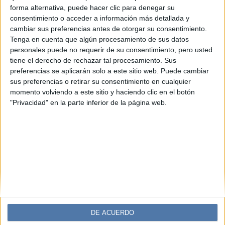
BEST® 2025: así fue la primera
forma alternativa, puede hacer clic para denegar su
experiencia argentina dedicada al
consentimiento o acceder a información más detallada y
Positive Aging
cambiar sus preferencias antes de otorgar su consentimiento.
Tenga en cuenta que algún procesamiento de sus datos
Con Marie Claire como media partner, la primera edición
personales puede no requerir de su consentimiento, pero usted
de BEST® reunió a especialistas, marcas líderes y más de
tiene el derecho de rechazar tal procesamiento. Sus
200 personas para inaugurar una nueva era: la del
preferencias se aplicarán solo a este sitio web. Puede cambiar
envejecimiento positivo. Ciencia, belleza y bienestar se
sus preferencias o retirar su consentimiento en cualquier
encontraron en un mismo espacio para demostrar que
momento volviendo a este sitio y haciendo clic en el botón
hablar de edad también puede ser hablar de poder,
"Privacidad" en la parte inferior de la página web.
conocimiento y futuro.
DE ACUERDO