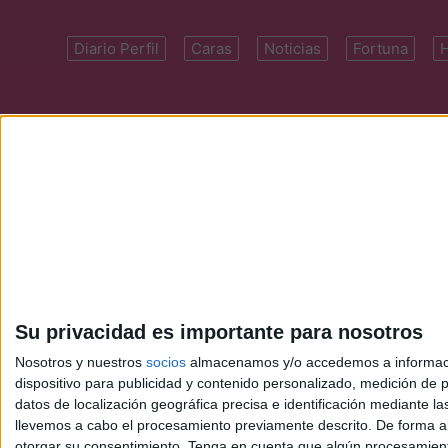
Diario Perfil
Caras
Noticias
Fortuna
Domicilio: Cal
Su privacidad es importante para nosotros
Nosotros y nuestros
socios
almacenamos y/o accedemos a información
dispositivo para publicidad y contenido personalizado, medición de pu
datos de localización geográfica precisa e identificación mediante l
llevemos a cabo el procesamiento previamente descrito. De forma al
otorgar su consentimiento.
Tenga en cuenta que algún procesamiento