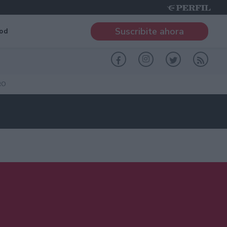
Suscribite ahora
od
RO