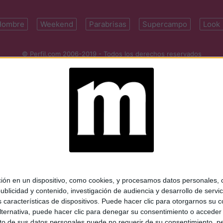
Hombre
Weekend
Parabrisas
Supercampo
Look
© Perfil.com 2006-2019 - Todos los derechos reservados
Registro de Propiedad Intelectual: Nro. 5346433
ifornia 2715, C1289ABI, CABA, Argentina | Tel: (5411) 7091-4921 | (5411)
mail:
perfilcom@perfil.com
| Propietario: Diario Perfil S.A.
 en un dispositivo, como cookies, y procesamos datos personales, co
blicidad y contenido, investigación de audiencia y desarrollo de servic
as características de dispositivos. Puede hacer clic para otorgarnos su
ternativa, puede hacer clic para denegar su consentimiento o acceder
 de sus datos personales puede no requerir de su consentimiento, per