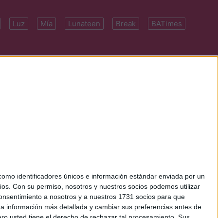
Luz
Mía
Lunateen
Break
BATimes
 7091-4922 | E-
mo identificadores únicos e información estándar enviada por un
ios.
Con su permiso, nosotros y nuestros socios podemos utilizar
 consentimiento a nosotros y a nuestros 1731 socios para que
 a información más detallada y cambiar sus preferencias antes de
o usted tiene el derecho de rechazar tal procesamiento. Sus