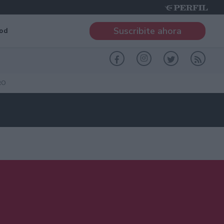
Suscribite ahora
od
RO