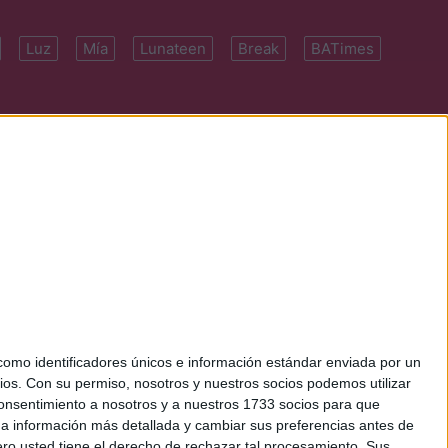
Luz
Mía
Lunateen
Break
BATimes
 7091-4922 | E-
mo identificadores únicos e información estándar enviada por un
ios.
Con su permiso, nosotros y nuestros socios podemos utilizar
 consentimiento a nosotros y a nuestros 1733 socios para que
 a información más detallada y cambiar sus preferencias antes de
o usted tiene el derecho de rechazar tal procesamiento. Sus