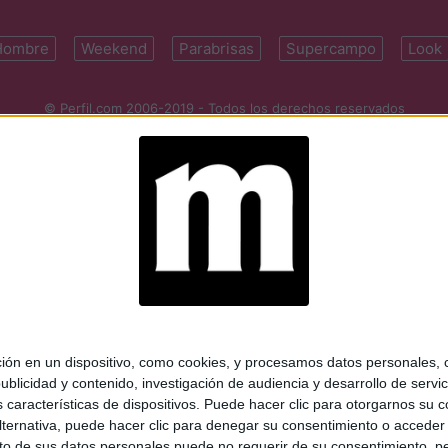
Hombre
Weekend
Parabrisas
Supercampo
Look
© Perfil.com 2006-2019 - Todos los derechos reservados
Registro de Propiedad Intelectual: Nro. 5346433
ifornia 2715, C1289ABI, CABA, Argentina | Tel: (5411) 7091-4921 | (5411)
mail:
perfilcom@perfil.com
| Propietario: Diario Perfil S.A.
 en un dispositivo, como cookies, y procesamos datos personales, co
blicidad y contenido, investigación de audiencia y desarrollo de servic
as características de dispositivos. Puede hacer clic para otorgarnos su
ternativa, puede hacer clic para denegar su consentimiento o acceder
 de sus datos personales puede no requerir de su consentimiento, per