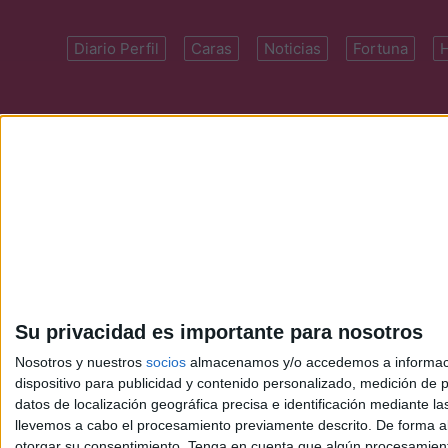
Diario Perfil
Caras
Noticias
Fortuna
Domicilio: Cal
Su privacidad es importante para nosotros
Nosotros y nuestros
socios
almacenamos y/o accedemos a información
dispositivo para publicidad y contenido personalizado, medición de pu
datos de localización geográfica precisa e identificación mediante l
llevemos a cabo el procesamiento previamente descrito. De forma al
otorgar su consentimiento.
Tenga en cuenta que algún procesamiento