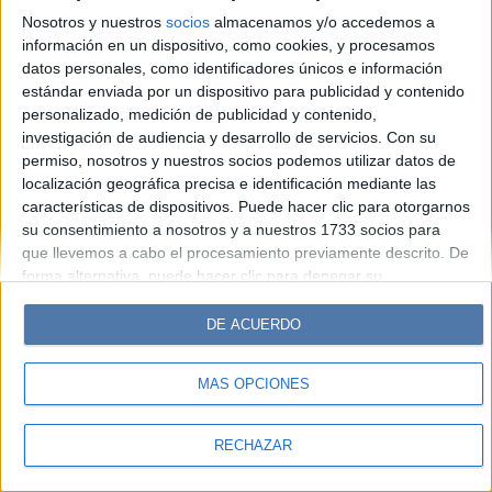
Look
Luz
Mía
Lunateen
Break
BATimes
Nosotros y nuestros
socios
almacenamos y/o accedemos a
información en un dispositivo, como cookies, y procesamos
© Perfil.com 2006-2019 - Todos los derechos reservados
datos personales, como identificadores únicos e información
Registro de Propiedad Intelectual: Nro. 5346433
estándar enviada por un dispositivo para publicidad y contenido
personalizado, medición de publicidad y contenido,
investigación de audiencia y desarrollo de servicios.
Con su
permiso, nosotros y nuestros socios podemos utilizar datos de
localización geográfica precisa e identificación mediante las
características de dispositivos. Puede hacer clic para otorgarnos
su consentimiento a nosotros y a nuestros 1733 socios para
que llevemos a cabo el procesamiento previamente descrito. De
forma alternativa, puede hacer clic para denegar su
consentimiento o acceder a información más detallada y
cambiar sus preferencias antes de otorgar su consentimiento.
DE ACUERDO
Tenga en cuenta que algún procesamiento de sus datos
personales puede no requerir de su consentimiento, pero usted
MÁS OPCIONES
tiene el derecho de rechazar tal procesamiento. Sus
preferencias se aplicarán solo a este sitio web. Puede cambiar
sus preferencias o retirar su consentimiento en cualquier
RECHAZAR
momento volviendo a este sitio y haciendo clic en el botón
"Privacidad" en la parte inferior de la página web.