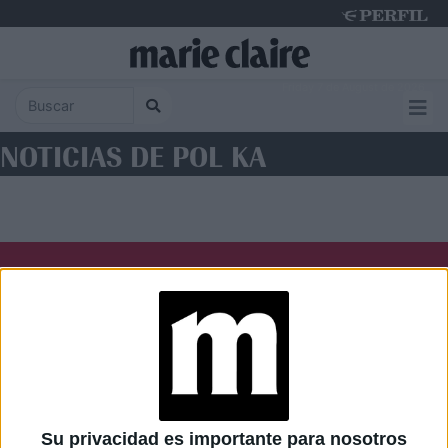
Friday 7 de August de 2026
NOTICIAS DE POL KA
Diario Perfil
Caras
Noticias
Fortuna
Hombre
Weekend
Parabrisas
Supercampo
Su privacidad es importante para nosotros