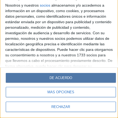
Look
Luz
Mía
Lunateen
Break
BATimes
Nosotros y nuestros
socios
almacenamos y/o accedemos a
información en un dispositivo, como cookies, y procesamos
© Perfil.com 2006-2019 - Todos los derechos reservados
datos personales, como identificadores únicos e información
Registro de Propiedad Intelectual: Nro. 5346433
estándar enviada por un dispositivo para publicidad y contenido
personalizado, medición de publicidad y contenido,
investigación de audiencia y desarrollo de servicios.
Con su
permiso, nosotros y nuestros socios podemos utilizar datos de
localización geográfica precisa e identificación mediante las
características de dispositivos. Puede hacer clic para otorgarnos
su consentimiento a nosotros y a nuestros 1733 socios para
que llevemos a cabo el procesamiento previamente descrito. De
forma alternativa, puede hacer clic para denegar su
consentimiento o acceder a información más detallada y
cambiar sus preferencias antes de otorgar su consentimiento.
DE ACUERDO
Tenga en cuenta que algún procesamiento de sus datos
personales puede no requerir de su consentimiento, pero usted
MÁS OPCIONES
tiene el derecho de rechazar tal procesamiento. Sus
preferencias se aplicarán solo a este sitio web. Puede cambiar
sus preferencias o retirar su consentimiento en cualquier
RECHAZAR
momento volviendo a este sitio y haciendo clic en el botón
"Privacidad" en la parte inferior de la página web.