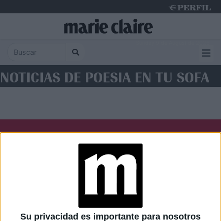
Sunday 9 de August de 2026
NOTICIAS DE POESIA EN TU SOFA
Diario Perfil
Caras
Noticias
Fortuna
Hombre
Weekend
Parabrisas
Supercampo
Su privacidad es importante para nosotros