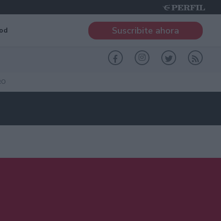
Suscribite ahora
od
RO