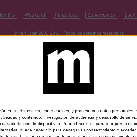
Hombre
Weekend
Parabrisas
Supercampo
Look
© Perfil.com 2006-2019 - Todos los derechos reservados
Registro de Propiedad Intelectual: Nro. 5346433
ifornia 2715, C1289ABI, CABA, Argentina | Tel: (5411) 7091-4921 | (5411)
mail:
perfilcom@perfil.com
| Propietario: Diario Perfil S.A.
 en un dispositivo, como cookies, y procesamos datos personales, co
blicidad y contenido, investigación de audiencia y desarrollo de servic
as características de dispositivos. Puede hacer clic para otorgarnos su
ternativa, puede hacer clic para denegar su consentimiento o acceder
 de sus datos personales puede no requerir de su consentimiento, per