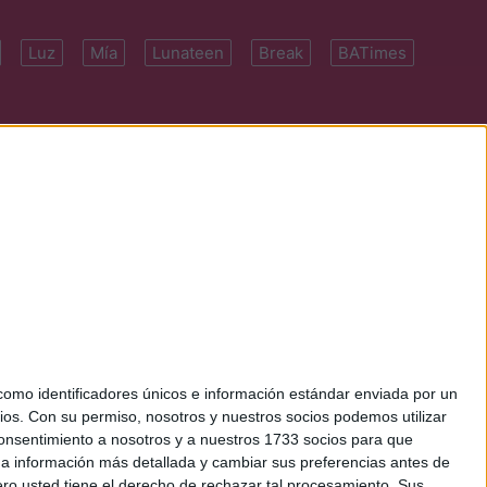
Luz
Mía
Lunateen
Break
BATimes
 7091-4922 | E-
mo identificadores únicos e información estándar enviada por un
ios.
Con su permiso, nosotros y nuestros socios podemos utilizar
 consentimiento a nosotros y a nuestros 1733 socios para que
 a información más detallada y cambiar sus preferencias antes de
o usted tiene el derecho de rechazar tal procesamiento. Sus