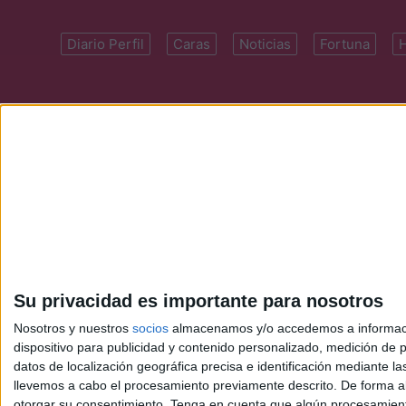
Diario Perfil
Caras
Noticias
Fortuna
Domicilio: Cal
Su privacidad es importante para nosotros
Nosotros y nuestros
socios
almacenamos y/o accedemos a información
dispositivo para publicidad y contenido personalizado, medición de pu
datos de localización geográfica precisa e identificación mediante l
llevemos a cabo el procesamiento previamente descrito. De forma al
otorgar su consentimiento.
Tenga en cuenta que algún procesamiento