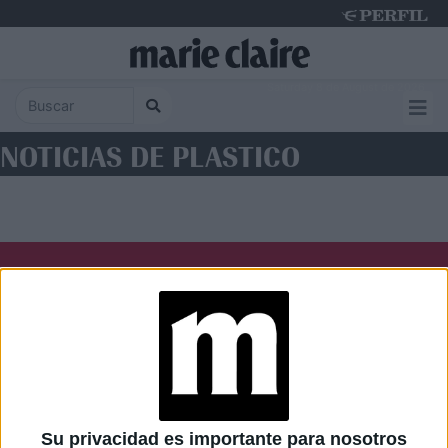
Saturday 8 de August de 2026
NOTICIAS DE PLASTICO
Diario Perfil
Caras
Noticias
Fortuna
Hombre
Weekend
Parabrisas
Supercampo
Su privacidad es importante para nosotros