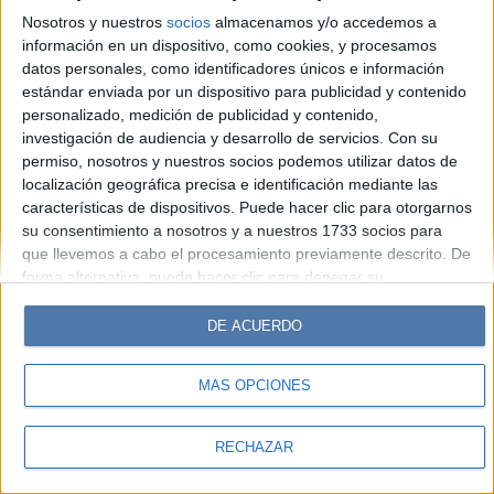
Look
Luz
Mía
Lunateen
Break
BATimes
Nosotros y nuestros
socios
almacenamos y/o accedemos a
información en un dispositivo, como cookies, y procesamos
© Perfil.com 2006-2019 - Todos los derechos reservados
datos personales, como identificadores únicos e información
Registro de Propiedad Intelectual: Nro. 5346433
estándar enviada por un dispositivo para publicidad y contenido
personalizado, medición de publicidad y contenido,
investigación de audiencia y desarrollo de servicios.
Con su
permiso, nosotros y nuestros socios podemos utilizar datos de
localización geográfica precisa e identificación mediante las
características de dispositivos. Puede hacer clic para otorgarnos
su consentimiento a nosotros y a nuestros 1733 socios para
que llevemos a cabo el procesamiento previamente descrito. De
forma alternativa, puede hacer clic para denegar su
consentimiento o acceder a información más detallada y
cambiar sus preferencias antes de otorgar su consentimiento.
DE ACUERDO
Tenga en cuenta que algún procesamiento de sus datos
personales puede no requerir de su consentimiento, pero usted
MÁS OPCIONES
tiene el derecho de rechazar tal procesamiento. Sus
preferencias se aplicarán solo a este sitio web. Puede cambiar
sus preferencias o retirar su consentimiento en cualquier
RECHAZAR
momento volviendo a este sitio y haciendo clic en el botón
"Privacidad" en la parte inferior de la página web.