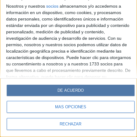
Hombre
Weekend
Parabrisas
Supercampo
Nosotros y nuestros
socios
almacenamos y/o accedemos a
Look
Luz
Mía
Lunateen
Break
BATimes
información en un dispositivo, como cookies, y procesamos
datos personales, como identificadores únicos e información
estándar enviada por un dispositivo para publicidad y contenido
© Perfil.com 2006-2019 - Todos los derechos reservados
personalizado, medición de publicidad y contenido,
Registro de Propiedad Intelectual: Nro. 5346433
investigación de audiencia y desarrollo de servicios.
Con su
permiso, nosotros y nuestros socios podemos utilizar datos de
localización geográfica precisa e identificación mediante las
características de dispositivos. Puede hacer clic para otorgarnos
su consentimiento a nosotros y a nuestros 1733 socios para
que llevemos a cabo el procesamiento previamente descrito. De
forma alternativa, puede hacer clic para denegar su
consentimiento o acceder a información más detallada y
cambiar sus preferencias antes de otorgar su consentimiento.
DE ACUERDO
Tenga en cuenta que algún procesamiento de sus datos
personales puede no requerir de su consentimiento, pero usted
MÁS OPCIONES
tiene el derecho de rechazar tal procesamiento. Sus
preferencias se aplicarán solo a este sitio web. Puede cambiar
sus preferencias o retirar su consentimiento en cualquier
RECHAZAR
momento volviendo a este sitio y haciendo clic en el botón
"Privacidad" en la parte inferior de la página web.