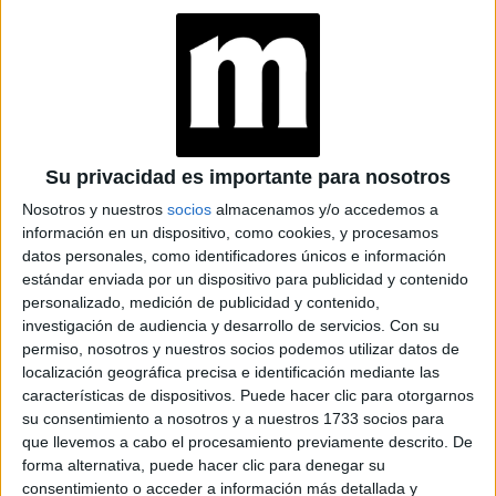
armonía entre cuerpo y mente
Espacio Publicitario
Su privacidad es importante para nosotros
Nosotros y nuestros
socios
almacenamos y/o accedemos a
información en un dispositivo, como cookies, y procesamos
datos personales, como identificadores únicos e información
estándar enviada por un dispositivo para publicidad y contenido
personalizado, medición de publicidad y contenido,
investigación de audiencia y desarrollo de servicios.
Con su
permiso, nosotros y nuestros socios podemos utilizar datos de
localización geográfica precisa e identificación mediante las
características de dispositivos. Puede hacer clic para otorgarnos
su consentimiento a nosotros y a nuestros 1733 socios para
LIFESTYLE
14-05-2026 15:05
que llevemos a cabo el procesamiento previamente descrito. De
Cambios de estación: 3 plantas para
forma alternativa, puede hacer clic para denegar su
consentimiento o acceder a información más detallada y