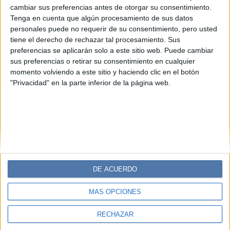
combatir alergias de forma natural
cambiar sus preferencias antes de otorgar su consentimiento.
Tenga en cuenta que algún procesamiento de sus datos
Conocé los beneficios y propiedades de las plantas
personales puede no requerir de su consentimiento, pero usted
medicinales para combatir alergias y resfríos de manera
tiene el derecho de rechazar tal procesamiento. Sus
saludable.
preferencias se aplicarán solo a este sitio web. Puede cambiar
sus preferencias o retirar su consentimiento en cualquier
momento volviendo a este sitio y haciendo clic en el botón
"Privacidad" en la parte inferior de la página web.
DE ACUERDO
Diario Perfil
Caras
Noticias
Fortuna
MÁS OPCIONES
Hombre
Weekend
Parabrisas
Supercampo
RECHAZAR
Look
Luz
Mía
Lunateen
Break
BATimes