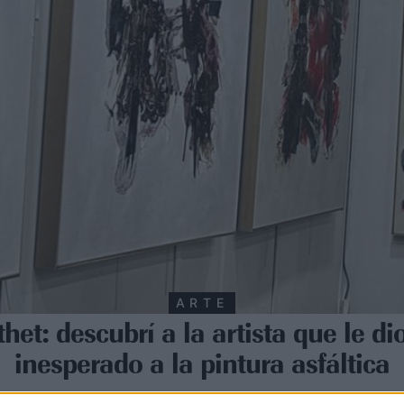
ARTE
thet: descubrí a la artista que le di
inesperado a la pintura asfáltica