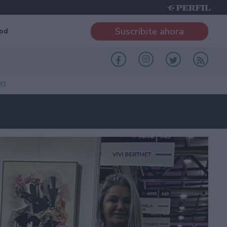
Suscribite ahora
od
RO