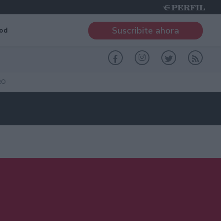
Suscribite ahora
od
RO