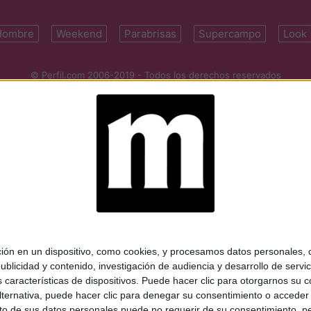
Hombre
Weekend
Parabrisas
Supercampo
Look
© Perfil.com 2006-2019 - Todos los derechos reservados
Registro de Propiedad Intelectual: Nro. 5346433
ifornia 2715, C1289ABI, CABA, Argentina | Tel: (5411) 7091-4921 | (5411)
mail:
perfilcom@perfil.com
| Propietario: Diario Perfil S.A.
 en un dispositivo, como cookies, y procesamos datos personales, co
blicidad y contenido, investigación de audiencia y desarrollo de servic
as características de dispositivos. Puede hacer clic para otorgarnos su
ternativa, puede hacer clic para denegar su consentimiento o acceder
 de sus datos personales puede no requerir de su consentimiento, per