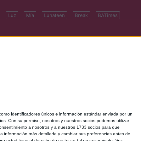
Luz
Mía
Lunateen
Break
BATimes
 7091-4922 | E-
mo identificadores únicos e información estándar enviada por un
ios.
Con su permiso, nosotros y nuestros socios podemos utilizar
 consentimiento a nosotros y a nuestros 1733 socios para que
 a información más detallada y cambiar sus preferencias antes de
o usted tiene el derecho de rechazar tal procesamiento. Sus