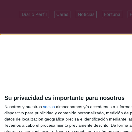
Diario Perfil
Caras
Noticias
Fortuna
Domicilio: Cal
Su privacidad es importante para nosotros
Nosotros y nuestros
socios
almacenamos y/o accedemos a información
dispositivo para publicidad y contenido personalizado, medición de pu
datos de localización geográfica precisa e identificación mediante l
llevemos a cabo el procesamiento previamente descrito. De forma al
otorgar su consentimiento.
Tenga en cuenta que algún procesamiento