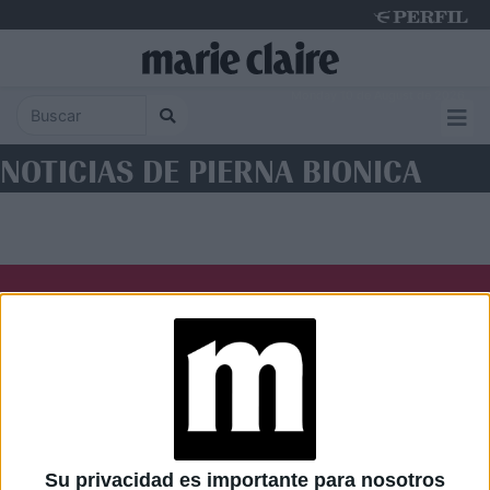
Monday 10 de August de 2026
NOTICIAS DE PIERNA BIONICA
Diario Perfil
Caras
Noticias
Fortuna
Hombre
Weekend
Parabrisas
Supercampo
Su privacidad es importante para nosotros