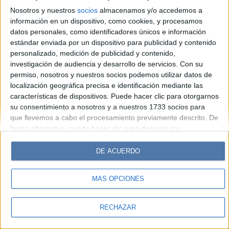
Look
Luz
Mía
Lunateen
Break
BATimes
Nosotros y nuestros
socios
almacenamos y/o accedemos a
información en un dispositivo, como cookies, y procesamos
© Perfil.com 2006-2019 - Todos los derechos reservados
datos personales, como identificadores únicos e información
Registro de Propiedad Intelectual: Nro. 5346433
estándar enviada por un dispositivo para publicidad y contenido
personalizado, medición de publicidad y contenido,
investigación de audiencia y desarrollo de servicios.
Con su
permiso, nosotros y nuestros socios podemos utilizar datos de
localización geográfica precisa e identificación mediante las
características de dispositivos. Puede hacer clic para otorgarnos
su consentimiento a nosotros y a nuestros 1733 socios para
que llevemos a cabo el procesamiento previamente descrito. De
forma alternativa, puede hacer clic para denegar su
consentimiento o acceder a información más detallada y
cambiar sus preferencias antes de otorgar su consentimiento.
DE ACUERDO
Tenga en cuenta que algún procesamiento de sus datos
personales puede no requerir de su consentimiento, pero usted
MÁS OPCIONES
tiene el derecho de rechazar tal procesamiento. Sus
preferencias se aplicarán solo a este sitio web. Puede cambiar
sus preferencias o retirar su consentimiento en cualquier
RECHAZAR
momento volviendo a este sitio y haciendo clic en el botón
"Privacidad" en la parte inferior de la página web.