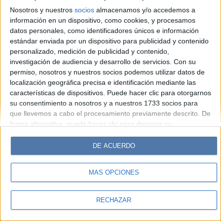
Look
Luz
Mía
Lunateen
Break
BATimes
Nosotros y nuestros
socios
almacenamos y/o accedemos a
información en un dispositivo, como cookies, y procesamos
© Perfil.com 2006-2019 - Todos los derechos reservados
datos personales, como identificadores únicos e información
Registro de Propiedad Intelectual: Nro. 5346433
estándar enviada por un dispositivo para publicidad y contenido
personalizado, medición de publicidad y contenido,
investigación de audiencia y desarrollo de servicios.
Con su
permiso, nosotros y nuestros socios podemos utilizar datos de
localización geográfica precisa e identificación mediante las
características de dispositivos. Puede hacer clic para otorgarnos
su consentimiento a nosotros y a nuestros 1733 socios para
que llevemos a cabo el procesamiento previamente descrito. De
forma alternativa, puede hacer clic para denegar su
consentimiento o acceder a información más detallada y
cambiar sus preferencias antes de otorgar su consentimiento.
DE ACUERDO
Tenga en cuenta que algún procesamiento de sus datos
personales puede no requerir de su consentimiento, pero usted
MÁS OPCIONES
tiene el derecho de rechazar tal procesamiento. Sus
preferencias se aplicarán solo a este sitio web. Puede cambiar
sus preferencias o retirar su consentimiento en cualquier
RECHAZAR
momento volviendo a este sitio y haciendo clic en el botón
"Privacidad" en la parte inferior de la página web.