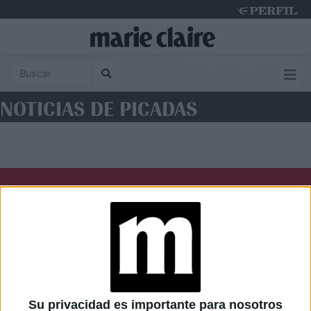
Saturday 8 de August de 2026
NOTICIAS DE PICADAS
Diario Perfil
Caras
Noticias
Fortuna
Hombre
Weekend
Parabrisas
Supercampo
Su privacidad es importante para nosotros