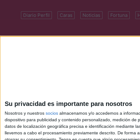
Diario Perfil
Caras
Noticias
Fortuna
Domicilio: Cal
Su privacidad es importante para nosotros
Nosotros y nuestros
socios
almacenamos y/o accedemos a información
dispositivo para publicidad y contenido personalizado, medición de pu
datos de localización geográfica precisa e identificación mediante l
llevemos a cabo el procesamiento previamente descrito. De forma al
otorgar su consentimiento.
Tenga en cuenta que algún procesamiento