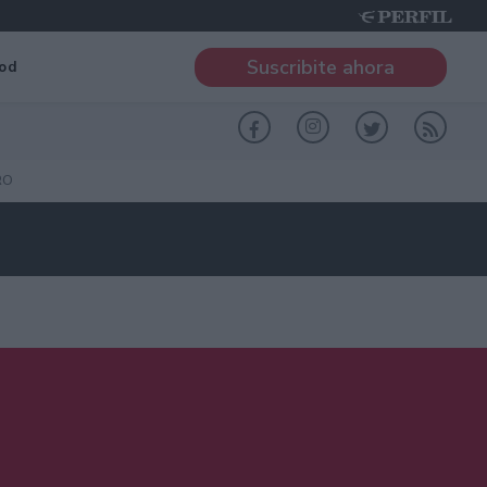
Suscribite ahora
od
RO