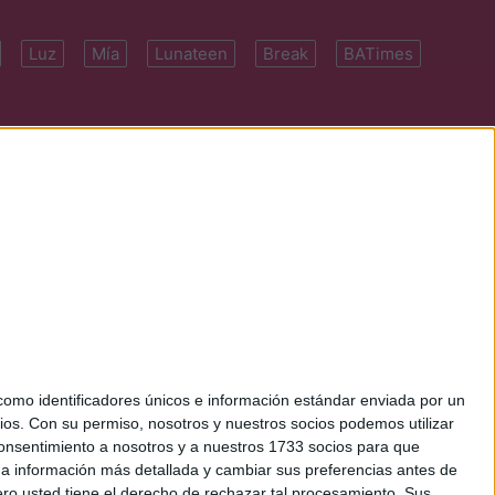
Luz
Mía
Lunateen
Break
BATimes
 7091-4922 | E-
mo identificadores únicos e información estándar enviada por un
ios.
Con su permiso, nosotros y nuestros socios podemos utilizar
 consentimiento a nosotros y a nuestros 1733 socios para que
 a información más detallada y cambiar sus preferencias antes de
o usted tiene el derecho de rechazar tal procesamiento. Sus