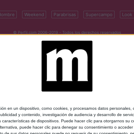
Hombre
Weekend
Parabrisas
Supercampo
Look
© Perfil.com 2006-2019 - Todos los derechos reservados
Registro de Propiedad Intelectual: Nro. 5346433
ifornia 2715, C1289ABI, CABA, Argentina | Tel: (5411) 7091-4921 | (5411)
mail:
perfilcom@perfil.com
| Propietario: Diario Perfil S.A.
 en un dispositivo, como cookies, y procesamos datos personales, co
blicidad y contenido, investigación de audiencia y desarrollo de servic
as características de dispositivos. Puede hacer clic para otorgarnos su
ternativa, puede hacer clic para denegar su consentimiento o acceder
 de sus datos personales puede no requerir de su consentimiento, per