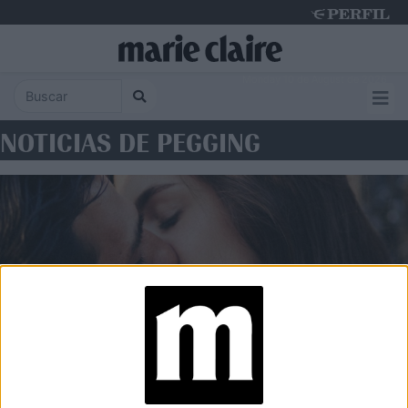
Monday 10 de August de 2026
NOTICIAS DE PEGGING
SEXUALIDAD Y VÍNCULOS
Orgasmo: cómo lograrlo con