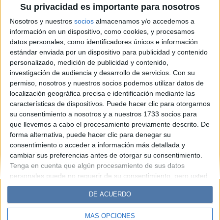
Su privacidad es importante para nosotros
el pegging que muchos
Nosotros y nuestros
socios
almacenamos y/o accedemos a
desconocen
información en un dispositivo, como cookies, y procesamos
datos personales, como identificadores únicos e información
estándar enviada por un dispositivo para publicidad y contenido
Espacio Publicitario
personalizado, medición de publicidad y contenido,
investigación de audiencia y desarrollo de servicios.
Con su
permiso, nosotros y nuestros socios podemos utilizar datos de
localización geográfica precisa e identificación mediante las
características de dispositivos. Puede hacer clic para otorgarnos
su consentimiento a nosotros y a nuestros 1733 socios para
que llevemos a cabo el procesamiento previamente descrito. De
forma alternativa, puede hacer clic para denegar su
consentimiento o acceder a información más detallada y
cambiar sus preferencias antes de otorgar su consentimiento.
Diario Perfil
Caras
Noticias
Fortuna
Tenga en cuenta que algún procesamiento de sus datos
personales puede no requerir de su consentimiento, pero usted
Hombre
Weekend
Parabrisas
Supercampo
tiene el derecho de rechazar tal procesamiento. Sus
Look
Luz
Mía
Lunateen
Break
BATimes
DE ACUERDO
preferencias se aplicarán solo a este sitio web. Puede cambiar
sus preferencias o retirar su consentimiento en cualquier
MÁS OPCIONES
momento volviendo a este sitio y haciendo clic en el botón