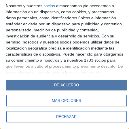
Look
Luz
Mía
Lunateen
Break
BATimes
Nosotros y nuestros
socios
almacenamos y/o accedemos a
información en un dispositivo, como cookies, y procesamos
© Perfil.com 2006-2019 - Todos los derechos reservados
datos personales, como identificadores únicos e información
Registro de Propiedad Intelectual: Nro. 5346433
estándar enviada por un dispositivo para publicidad y contenido
personalizado, medición de publicidad y contenido,
investigación de audiencia y desarrollo de servicios.
Con su
permiso, nosotros y nuestros socios podemos utilizar datos de
localización geográfica precisa e identificación mediante las
características de dispositivos. Puede hacer clic para otorgarnos
su consentimiento a nosotros y a nuestros 1733 socios para
que llevemos a cabo el procesamiento previamente descrito. De
forma alternativa, puede hacer clic para denegar su
consentimiento o acceder a información más detallada y
cambiar sus preferencias antes de otorgar su consentimiento.
DE ACUERDO
Tenga en cuenta que algún procesamiento de sus datos
personales puede no requerir de su consentimiento, pero usted
MÁS OPCIONES
tiene el derecho de rechazar tal procesamiento. Sus
preferencias se aplicarán solo a este sitio web. Puede cambiar
sus preferencias o retirar su consentimiento en cualquier
RECHAZAR
momento volviendo a este sitio y haciendo clic en el botón
"Privacidad" en la parte inferior de la página web.