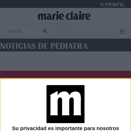
Saturday 8 de August de 2026
NOTICIAS DE PEDIATRA
Diario Perfil
Caras
Noticias
Fortuna
Hombre
Weekend
Parabrisas
Supercampo
Su privacidad es importante para nosotros