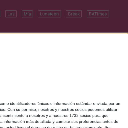
Luz
Mía
Lunateen
Break
BATimes
 7091-4922 | E-
mo identificadores únicos e información estándar enviada por un
ios.
Con su permiso, nosotros y nuestros socios podemos utilizar
 consentimiento a nosotros y a nuestros 1733 socios para que
 a información más detallada y cambiar sus preferencias antes de
o usted tiene el derecho de rechazar tal procesamiento. Sus