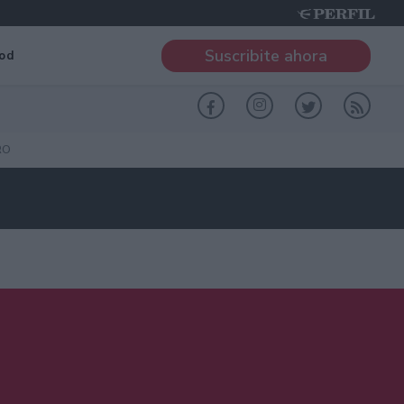
Suscribite ahora
od
RO