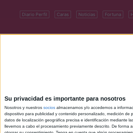
Diario Perfil
Caras
Noticias
Fortuna
Domicilio: Cal
Su privacidad es importante para nosotros
Nosotros y nuestros
socios
almacenamos y/o accedemos a información
dispositivo para publicidad y contenido personalizado, medición de pu
datos de localización geográfica precisa e identificación mediante l
llevemos a cabo el procesamiento previamente descrito. De forma al
otorgar su consentimiento.
Tenga en cuenta que algún procesamiento