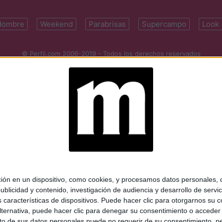
Hombre
Weekend
Parabrisas
Supercampo
Look
© Perfil.com 2006-2019 - Todos los derechos reservados
Registro de Propiedad Intelectual: Nro. 5346433
ifornia 2715, C1289ABI, CABA, Argentina | Tel: (5411) 7091-4921 | (5411)
mail:
perfilcom@perfil.com
| Propietario: Diario Perfil S.A.
 en un dispositivo, como cookies, y procesamos datos personales, co
blicidad y contenido, investigación de audiencia y desarrollo de servic
as características de dispositivos. Puede hacer clic para otorgarnos su
ternativa, puede hacer clic para denegar su consentimiento o acceder
 de sus datos personales puede no requerir de su consentimiento, per