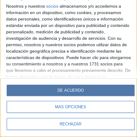
Look
Luz
Mía
Lunateen
Break
BATimes
Nosotros y nuestros
socios
almacenamos y/o accedemos a
información en un dispositivo, como cookies, y procesamos
© Perfil.com 2006-2019 - Todos los derechos reservados
datos personales, como identificadores únicos e información
Registro de Propiedad Intelectual: Nro. 5346433
estándar enviada por un dispositivo para publicidad y contenido
personalizado, medición de publicidad y contenido,
investigación de audiencia y desarrollo de servicios.
Con su
permiso, nosotros y nuestros socios podemos utilizar datos de
localización geográfica precisa e identificación mediante las
características de dispositivos. Puede hacer clic para otorgarnos
su consentimiento a nosotros y a nuestros 1731 socios para
que llevemos a cabo el procesamiento previamente descrito. De
forma alternativa, puede hacer clic para denegar su
consentimiento o acceder a información más detallada y
cambiar sus preferencias antes de otorgar su consentimiento.
DE ACUERDO
Tenga en cuenta que algún procesamiento de sus datos
personales puede no requerir de su consentimiento, pero usted
MÁS OPCIONES
tiene el derecho de rechazar tal procesamiento. Sus
preferencias se aplicarán solo a este sitio web. Puede cambiar
sus preferencias o retirar su consentimiento en cualquier
RECHAZAR
momento volviendo a este sitio y haciendo clic en el botón
"Privacidad" en la parte inferior de la página web.