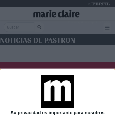
Thursday 6 de August de 2026
NOTICIAS DE PASTRON
Diario Perfil
Caras
Noticias
Fortuna
Hombre
Weekend
Parabrisas
Supercampo
Su privacidad es importante para nosotros