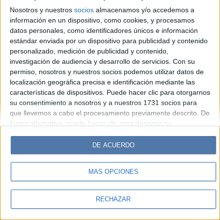
Look
Luz
Mía
Lunateen
Break
BATimes
Nosotros y nuestros
socios
almacenamos y/o accedemos a
información en un dispositivo, como cookies, y procesamos
© Perfil.com 2006-2019 - Todos los derechos reservados
datos personales, como identificadores únicos e información
Registro de Propiedad Intelectual: Nro. 5346433
estándar enviada por un dispositivo para publicidad y contenido
personalizado, medición de publicidad y contenido,
investigación de audiencia y desarrollo de servicios.
Con su
permiso, nosotros y nuestros socios podemos utilizar datos de
localización geográfica precisa e identificación mediante las
características de dispositivos. Puede hacer clic para otorgarnos
su consentimiento a nosotros y a nuestros 1731 socios para
que llevemos a cabo el procesamiento previamente descrito. De
forma alternativa, puede hacer clic para denegar su
consentimiento o acceder a información más detallada y
cambiar sus preferencias antes de otorgar su consentimiento.
DE ACUERDO
Tenga en cuenta que algún procesamiento de sus datos
personales puede no requerir de su consentimiento, pero usted
MÁS OPCIONES
tiene el derecho de rechazar tal procesamiento. Sus
preferencias se aplicarán solo a este sitio web. Puede cambiar
sus preferencias o retirar su consentimiento en cualquier
RECHAZAR
momento volviendo a este sitio y haciendo clic en el botón
"Privacidad" en la parte inferior de la página web.