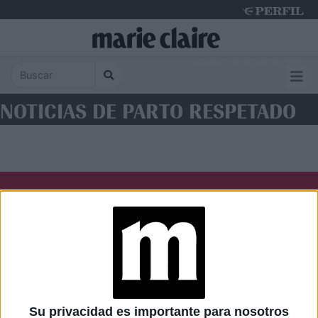
Thursday 6 de August de 2026
NOTICIAS DE PARTO RESPETADO
Diario Perfil
Caras
Noticias
Fortuna
Hombre
Weekend
Parabrisas
Supercampo
Su privacidad es importante para nosotros