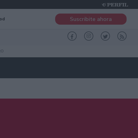
Suscribite ahora
od
RO