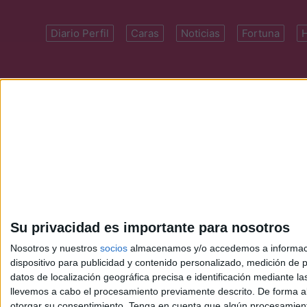
Diario Perfil
Caras
Noticias
Fortuna
Domicilio: Cal
Su privacidad es importante para nosotros
Nosotros y nuestros
socios
almacenamos y/o accedemos a información
dispositivo para publicidad y contenido personalizado, medición de pu
datos de localización geográfica precisa e identificación mediante l
llevemos a cabo el procesamiento previamente descrito. De forma al
otorgar su consentimiento.
Tenga en cuenta que algún procesamiento