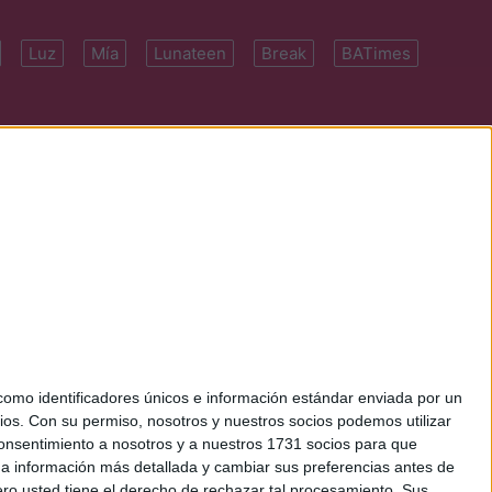
Luz
Mía
Lunateen
Break
BATimes
 7091-4922 | E-
mo identificadores únicos e información estándar enviada por un
ios.
Con su permiso, nosotros y nuestros socios podemos utilizar
 consentimiento a nosotros y a nuestros 1731 socios para que
 a información más detallada y cambiar sus preferencias antes de
o usted tiene el derecho de rechazar tal procesamiento. Sus