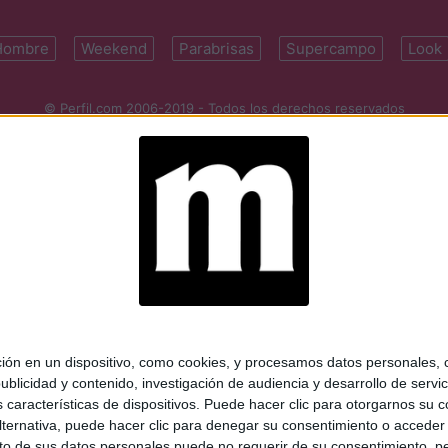
Hombre
Weekend
Parabrisas
Supercampo
Look
© Perfil.com 2006-2019 - Todos los derechos reservados
Registro de Propiedad Intelectual: Nro. 5346433
ifornia 2715, C1289ABI, CABA, Argentina | Tel: (5411) 7091-4921 | (5411)
mail:
perfilcom@perfil.com
| Propietario: Diario Perfil S.A.
 en un dispositivo, como cookies, y procesamos datos personales, co
blicidad y contenido, investigación de audiencia y desarrollo de servic
as características de dispositivos. Puede hacer clic para otorgarnos su
ternativa, puede hacer clic para denegar su consentimiento o acceder
 de sus datos personales puede no requerir de su consentimiento, per