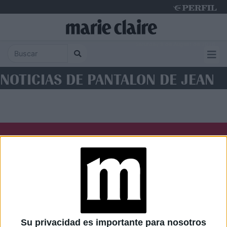
Saturday 8 de August de 2026
NOTICIAS DE PANTALON DE JEAN
Diario Perfil
Caras
Noticias
Fortuna
Hombre
Weekend
Parabrisas
Supercampo
Su privacidad es importante para nosotros