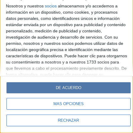
Look
Luz
Mía
Lunateen
Break
BATimes
Nosotros y nuestros
socios
almacenamos y/o accedemos a
información en un dispositivo, como cookies, y procesamos
© Perfil.com 2006-2019 - Todos los derechos reservados
datos personales, como identificadores únicos e información
Registro de Propiedad Intelectual: Nro. 5346433
estándar enviada por un dispositivo para publicidad y contenido
personalizado, medición de publicidad y contenido,
investigación de audiencia y desarrollo de servicios.
Con su
permiso, nosotros y nuestros socios podemos utilizar datos de
localización geográfica precisa e identificación mediante las
características de dispositivos. Puede hacer clic para otorgarnos
su consentimiento a nosotros y a nuestros 1733 socios para
que llevemos a cabo el procesamiento previamente descrito. De
forma alternativa, puede hacer clic para denegar su
consentimiento o acceder a información más detallada y
cambiar sus preferencias antes de otorgar su consentimiento.
DE ACUERDO
Tenga en cuenta que algún procesamiento de sus datos
personales puede no requerir de su consentimiento, pero usted
MÁS OPCIONES
tiene el derecho de rechazar tal procesamiento. Sus
preferencias se aplicarán solo a este sitio web. Puede cambiar
sus preferencias o retirar su consentimiento en cualquier
RECHAZAR
momento volviendo a este sitio y haciendo clic en el botón
"Privacidad" en la parte inferior de la página web.