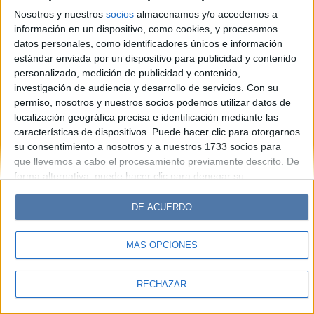
Look
Luz
Mía
Lunateen
Break
BATimes
Nosotros y nuestros
socios
almacenamos y/o accedemos a
información en un dispositivo, como cookies, y procesamos
© Perfil.com 2006-2019 - Todos los derechos reservados
datos personales, como identificadores únicos e información
Registro de Propiedad Intelectual: Nro. 5346433
estándar enviada por un dispositivo para publicidad y contenido
personalizado, medición de publicidad y contenido,
investigación de audiencia y desarrollo de servicios.
Con su
permiso, nosotros y nuestros socios podemos utilizar datos de
localización geográfica precisa e identificación mediante las
características de dispositivos. Puede hacer clic para otorgarnos
su consentimiento a nosotros y a nuestros 1733 socios para
que llevemos a cabo el procesamiento previamente descrito. De
forma alternativa, puede hacer clic para denegar su
consentimiento o acceder a información más detallada y
cambiar sus preferencias antes de otorgar su consentimiento.
DE ACUERDO
Tenga en cuenta que algún procesamiento de sus datos
personales puede no requerir de su consentimiento, pero usted
MÁS OPCIONES
tiene el derecho de rechazar tal procesamiento. Sus
preferencias se aplicarán solo a este sitio web. Puede cambiar
sus preferencias o retirar su consentimiento en cualquier
RECHAZAR
momento volviendo a este sitio y haciendo clic en el botón
"Privacidad" en la parte inferior de la página web.