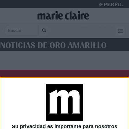
Sunday 9 de August de 2026
NOTICIAS DE ORO AMARILLO
Diario Perfil
Caras
Noticias
Fortuna
Hombre
Weekend
Parabrisas
Supercampo
Su privacidad es importante para nosotros