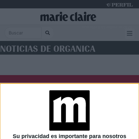
Thursday 6 de August de 2026
NOTICIAS DE ORGANICA
Diario Perfil
Caras
Noticias
Fortuna
Hombre
Weekend
Parabrisas
Supercampo
Su privacidad es importante para nosotros