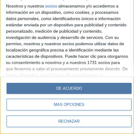
Look
Luz
Mía
Lunateen
Break
BATimes
Nosotros y nuestros
socios
almacenamos y/o accedemos a
información en un dispositivo, como cookies, y procesamos
© Perfil.com 2006-2019 - Todos los derechos reservados
datos personales, como identificadores únicos e información
Registro de Propiedad Intelectual: Nro. 5346433
estándar enviada por un dispositivo para publicidad y contenido
personalizado, medición de publicidad y contenido,
investigación de audiencia y desarrollo de servicios.
Con su
permiso, nosotros y nuestros socios podemos utilizar datos de
localización geográfica precisa e identificación mediante las
características de dispositivos. Puede hacer clic para otorgarnos
su consentimiento a nosotros y a nuestros 1731 socios para
que llevemos a cabo el procesamiento previamente descrito. De
forma alternativa, puede hacer clic para denegar su
consentimiento o acceder a información más detallada y
cambiar sus preferencias antes de otorgar su consentimiento.
DE ACUERDO
Tenga en cuenta que algún procesamiento de sus datos
personales puede no requerir de su consentimiento, pero usted
MÁS OPCIONES
tiene el derecho de rechazar tal procesamiento. Sus
preferencias se aplicarán solo a este sitio web. Puede cambiar
sus preferencias o retirar su consentimiento en cualquier
RECHAZAR
momento volviendo a este sitio y haciendo clic en el botón
"Privacidad" en la parte inferior de la página web.