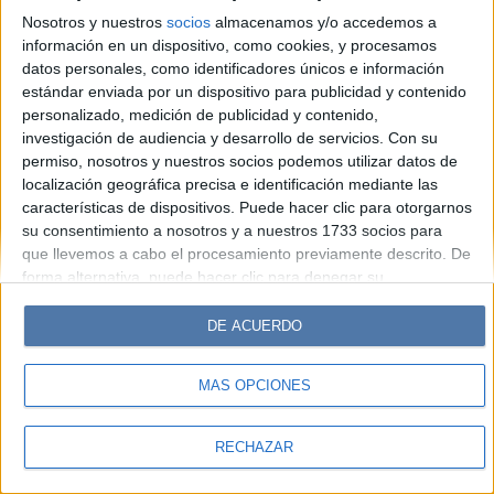
Look
Luz
Mía
Lunateen
Break
BATimes
Nosotros y nuestros
socios
almacenamos y/o accedemos a
información en un dispositivo, como cookies, y procesamos
© Perfil.com 2006-2019 - Todos los derechos reservados
datos personales, como identificadores únicos e información
Registro de Propiedad Intelectual: Nro. 5346433
estándar enviada por un dispositivo para publicidad y contenido
personalizado, medición de publicidad y contenido,
investigación de audiencia y desarrollo de servicios.
Con su
permiso, nosotros y nuestros socios podemos utilizar datos de
localización geográfica precisa e identificación mediante las
características de dispositivos. Puede hacer clic para otorgarnos
su consentimiento a nosotros y a nuestros 1733 socios para
que llevemos a cabo el procesamiento previamente descrito. De
forma alternativa, puede hacer clic para denegar su
consentimiento o acceder a información más detallada y
cambiar sus preferencias antes de otorgar su consentimiento.
DE ACUERDO
Tenga en cuenta que algún procesamiento de sus datos
personales puede no requerir de su consentimiento, pero usted
MÁS OPCIONES
tiene el derecho de rechazar tal procesamiento. Sus
preferencias se aplicarán solo a este sitio web. Puede cambiar
sus preferencias o retirar su consentimiento en cualquier
RECHAZAR
momento volviendo a este sitio y haciendo clic en el botón
"Privacidad" en la parte inferior de la página web.