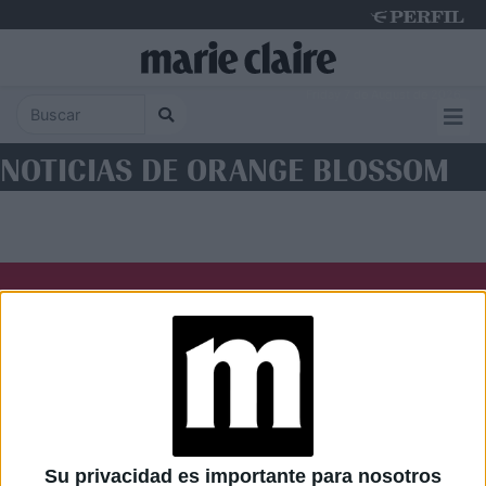
Friday 7 de August de 2026
NOTICIAS DE ORANGE BLOSSOM
Diario Perfil
Caras
Noticias
Fortuna
Hombre
Weekend
Parabrisas
Supercampo
Su privacidad es importante para nosotros