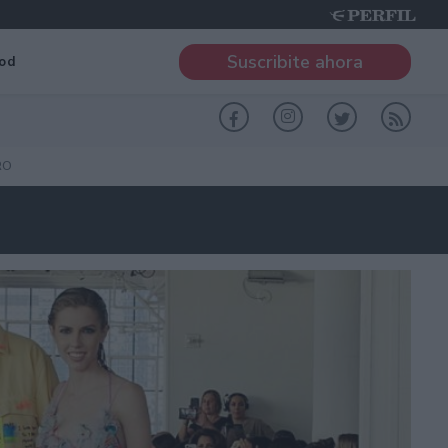
Suscribite ahora
od
RO