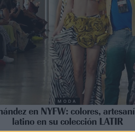
MODA
nández en NYFW: colores, artesanía
latino en su colección LATIR