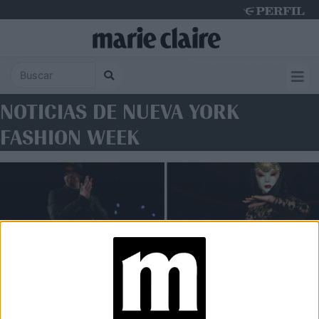
Thursday 6 de August de 2026
NOTICIAS DE NUEVA YORK
FASHION WEEK