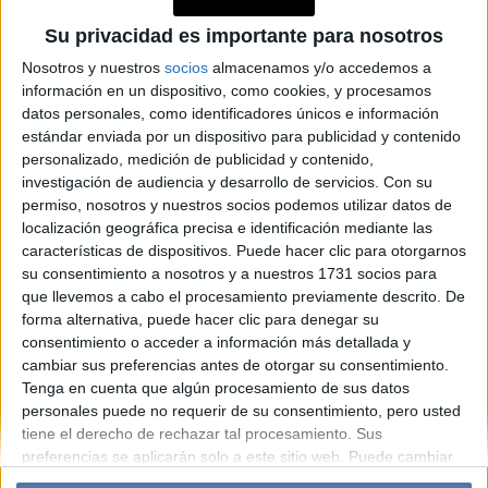
MODA
Las mejores fotos del desfile
Su privacidad es importante para nosotros
de Panni Margot que
Nosotros y nuestros
socios
almacenamos y/o accedemos a
deslumbra en New York
información en un dispositivo, como cookies, y procesamos
datos personales, como identificadores únicos e información
Fashion Week
estándar enviada por un dispositivo para publicidad y contenido
personalizado, medición de publicidad y contenido,
investigación de audiencia y desarrollo de servicios.
Con su
Espacio Publicitario
permiso, nosotros y nuestros socios podemos utilizar datos de
localización geográfica precisa e identificación mediante las
características de dispositivos. Puede hacer clic para otorgarnos
su consentimiento a nosotros y a nuestros 1731 socios para
que llevemos a cabo el procesamiento previamente descrito. De
forma alternativa, puede hacer clic para denegar su
consentimiento o acceder a información más detallada y
cambiar sus preferencias antes de otorgar su consentimiento.
Tenga en cuenta que algún procesamiento de sus datos
personales puede no requerir de su consentimiento, pero usted
Diario Perfil
Caras
Noticias
Fortuna
tiene el derecho de rechazar tal procesamiento. Sus
preferencias se aplicarán solo a este sitio web. Puede cambiar
Hombre
Weekend
Parabrisas
Supercampo
sus preferencias o retirar su consentimiento en cualquier