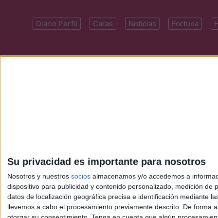
Diario Perfil
Caras
Noticias
Fortuna
Domicilio: Cal
Su privacidad es importante para nosotros
Nosotros y nuestros
socios
almacenamos y/o accedemos a información
dispositivo para publicidad y contenido personalizado, medición de pu
datos de localización geográfica precisa e identificación mediante l
llevemos a cabo el procesamiento previamente descrito. De forma al
otorgar su consentimiento.
Tenga en cuenta que algún procesamiento