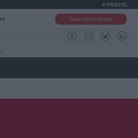
Suscribite ahora
od
RO