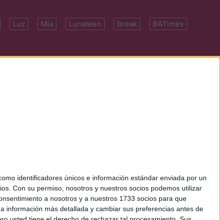
Luz
Mía
Lunateen
Break
BATimes
 7091-4922 | E-
mo identificadores únicos e información estándar enviada por un
ios.
Con su permiso, nosotros y nuestros socios podemos utilizar
 consentimiento a nosotros y a nuestros 1733 socios para que
 a información más detallada y cambiar sus preferencias antes de
o usted tiene el derecho de rechazar tal procesamiento. Sus