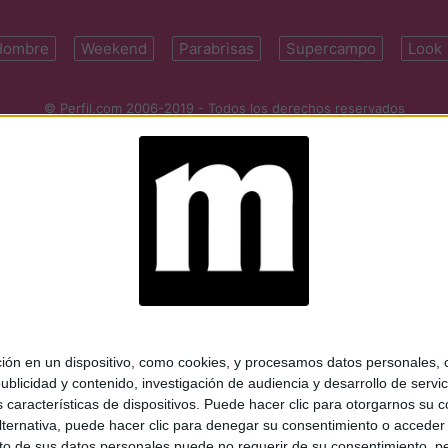
Hombre
Weekend
Parabrisas
Supercampo
Look
© Perfil.com 2006-2019 - Todos los derechos reservados
Registro de Propiedad Intelectual: Nro. 5346433
ifornia 2715, C1289ABI, CABA, Argentina | Tel: (5411) 7091-4921 | (5411)
mail:
perfilcom@perfil.com
| Propietario: Diario Perfil S.A.
 en un dispositivo, como cookies, y procesamos datos personales, co
blicidad y contenido, investigación de audiencia y desarrollo de servic
as características de dispositivos. Puede hacer clic para otorgarnos su
ternativa, puede hacer clic para denegar su consentimiento o acceder
 de sus datos personales puede no requerir de su consentimiento, per