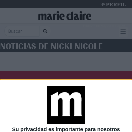
Friday 7 de August de 2026
NOTICIAS DE NICKI NICOLE
Diario Perfil
Caras
Noticias
Fortuna
Hombre
Weekend
Parabrisas
Supercampo
Su privacidad es importante para nosotros