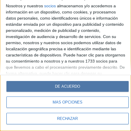
Look
Luz
Mía
Lunateen
Break
BATimes
Nosotros y nuestros
socios
almacenamos y/o accedemos a
información en un dispositivo, como cookies, y procesamos
© Perfil.com 2006-2019 - Todos los derechos reservados
datos personales, como identificadores únicos e información
Registro de Propiedad Intelectual: Nro. 5346433
estándar enviada por un dispositivo para publicidad y contenido
personalizado, medición de publicidad y contenido,
investigación de audiencia y desarrollo de servicios.
Con su
permiso, nosotros y nuestros socios podemos utilizar datos de
localización geográfica precisa e identificación mediante las
características de dispositivos. Puede hacer clic para otorgarnos
su consentimiento a nosotros y a nuestros 1733 socios para
que llevemos a cabo el procesamiento previamente descrito. De
forma alternativa, puede hacer clic para denegar su
consentimiento o acceder a información más detallada y
cambiar sus preferencias antes de otorgar su consentimiento.
DE ACUERDO
Tenga en cuenta que algún procesamiento de sus datos
personales puede no requerir de su consentimiento, pero usted
MÁS OPCIONES
tiene el derecho de rechazar tal procesamiento. Sus
preferencias se aplicarán solo a este sitio web. Puede cambiar
sus preferencias o retirar su consentimiento en cualquier
RECHAZAR
momento volviendo a este sitio y haciendo clic en el botón
"Privacidad" en la parte inferior de la página web.