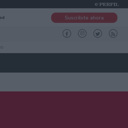
Suscribite ahora
od
RO