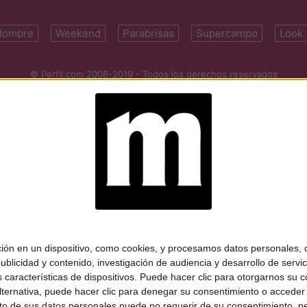
Hombre
Weekend
Parabrisas
Supercampo
Look
© Perfil.com 2006-2019 - Todos los derechos reservados
Registro de Propiedad Intelectual: Nro. 5346433
ifornia 2715, C1289ABI, CABA, Argentina | Tel: (5411) 7091-4921 | (5411)
mail:
perfilcom@perfil.com
| Propietario: Diario Perfil S.A.
 en un dispositivo, como cookies, y procesamos datos personales, co
blicidad y contenido, investigación de audiencia y desarrollo de servic
as características de dispositivos. Puede hacer clic para otorgarnos su
ternativa, puede hacer clic para denegar su consentimiento o acceder
 de sus datos personales puede no requerir de su consentimiento, per