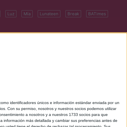
Luz
Mía
Lunateen
Break
BATimes
 7091-4922 | E-
mo identificadores únicos e información estándar enviada por un
ios.
Con su permiso, nosotros y nuestros socios podemos utilizar
 consentimiento a nosotros y a nuestros 1733 socios para que
 a información más detallada y cambiar sus preferencias antes de
o usted tiene el derecho de rechazar tal procesamiento. Sus