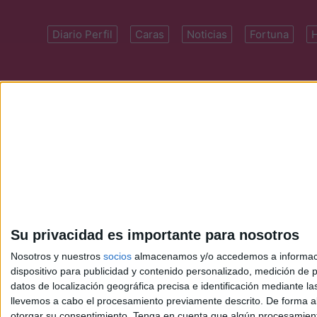
Diario Perfil
Caras
Noticias
Fortuna
Domicilio: Cal
Su privacidad es importante para nosotros
Nosotros y nuestros
socios
almacenamos y/o accedemos a información
dispositivo para publicidad y contenido personalizado, medición de pu
datos de localización geográfica precisa e identificación mediante l
llevemos a cabo el procesamiento previamente descrito. De forma al
otorgar su consentimiento.
Tenga en cuenta que algún procesamiento