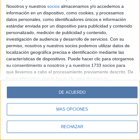
Hombre
Weekend
Parabrisas
Supercampo
Nosotros y nuestros
socios
almacenamos y/o accedemos a
Look
Luz
Mía
Lunateen
Break
BATimes
información en un dispositivo, como cookies, y procesamos
datos personales, como identificadores únicos e información
estándar enviada por un dispositivo para publicidad y contenido
© Perfil.com 2006-2019 - Todos los derechos reservados
personalizado, medición de publicidad y contenido,
Registro de Propiedad Intelectual: Nro. 5346433
investigación de audiencia y desarrollo de servicios.
Con su
permiso, nosotros y nuestros socios podemos utilizar datos de
localización geográfica precisa e identificación mediante las
características de dispositivos. Puede hacer clic para otorgarnos
su consentimiento a nosotros y a nuestros 1733 socios para
que llevemos a cabo el procesamiento previamente descrito. De
forma alternativa, puede hacer clic para denegar su
consentimiento o acceder a información más detallada y
cambiar sus preferencias antes de otorgar su consentimiento.
DE ACUERDO
Tenga en cuenta que algún procesamiento de sus datos
personales puede no requerir de su consentimiento, pero usted
MÁS OPCIONES
tiene el derecho de rechazar tal procesamiento. Sus
preferencias se aplicarán solo a este sitio web. Puede cambiar
sus preferencias o retirar su consentimiento en cualquier
RECHAZAR
momento volviendo a este sitio y haciendo clic en el botón
"Privacidad" en la parte inferior de la página web.