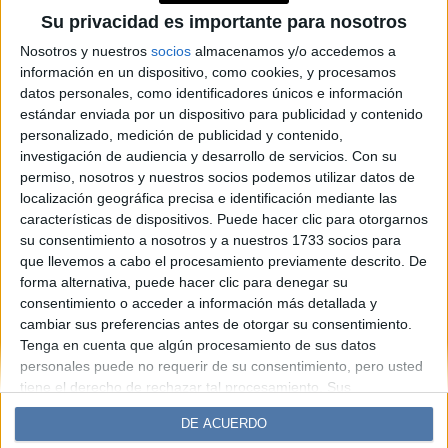
Awada y Pampita tienen las
Su privacidad es importante para nosotros
mejores opciones para la
Nosotros y nuestros
socios
almacenamos y/o accedemos a
información en un dispositivo, como cookies, y procesamos
noche
datos personales, como identificadores únicos e información
estándar enviada por un dispositivo para publicidad y contenido
personalizado, medición de publicidad y contenido,
Espacio Publicitario
investigación de audiencia y desarrollo de servicios.
Con su
permiso, nosotros y nuestros socios podemos utilizar datos de
localización geográfica precisa e identificación mediante las
características de dispositivos. Puede hacer clic para otorgarnos
su consentimiento a nosotros y a nuestros 1733 socios para
que llevemos a cabo el procesamiento previamente descrito. De
forma alternativa, puede hacer clic para denegar su
consentimiento o acceder a información más detallada y
cambiar sus preferencias antes de otorgar su consentimiento.
Tenga en cuenta que algún procesamiento de sus datos
Diario Perfil
Caras
Noticias
Fortuna
personales puede no requerir de su consentimiento, pero usted
Hombre
Weekend
Parabrisas
Supercampo
tiene el derecho de rechazar tal procesamiento. Sus
preferencias se aplicarán solo a este sitio web. Puede cambiar
Look
Luz
Mía
Lunateen
Break
BATimes
DE ACUERDO
sus preferencias o retirar su consentimiento en cualquier