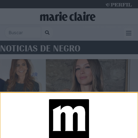
Saturday 8 de August de 2026
NOTICIAS DE NEGRO
MODA Y PERSONALIDADES
Looks con brillo: Juliana