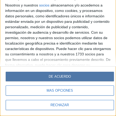
Look
Luz
Mía
Lunateen
Break
BATimes
Nosotros y nuestros
socios
almacenamos y/o accedemos a
información en un dispositivo, como cookies, y procesamos
© Perfil.com 2006-2019 - Todos los derechos reservados
datos personales, como identificadores únicos e información
Registro de Propiedad Intelectual: Nro. 5346433
estándar enviada por un dispositivo para publicidad y contenido
personalizado, medición de publicidad y contenido,
investigación de audiencia y desarrollo de servicios.
Con su
permiso, nosotros y nuestros socios podemos utilizar datos de
localización geográfica precisa e identificación mediante las
características de dispositivos. Puede hacer clic para otorgarnos
su consentimiento a nosotros y a nuestros 1733 socios para
que llevemos a cabo el procesamiento previamente descrito. De
forma alternativa, puede hacer clic para denegar su
consentimiento o acceder a información más detallada y
cambiar sus preferencias antes de otorgar su consentimiento.
DE ACUERDO
Tenga en cuenta que algún procesamiento de sus datos
personales puede no requerir de su consentimiento, pero usted
MÁS OPCIONES
tiene el derecho de rechazar tal procesamiento. Sus
preferencias se aplicarán solo a este sitio web. Puede cambiar
sus preferencias o retirar su consentimiento en cualquier
RECHAZAR
momento volviendo a este sitio y haciendo clic en el botón
"Privacidad" en la parte inferior de la página web.