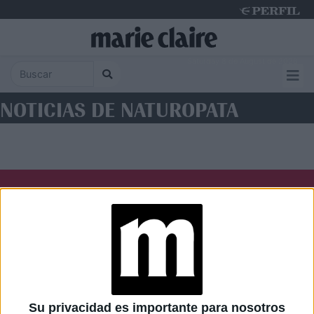
Saturday 8 de August de 2026
NOTICIAS DE NATUROPATA
Diario Perfil
Caras
Noticias
Fortuna
Hombre
Weekend
Parabrisas
Supercampo
Su privacidad es importante para nosotros