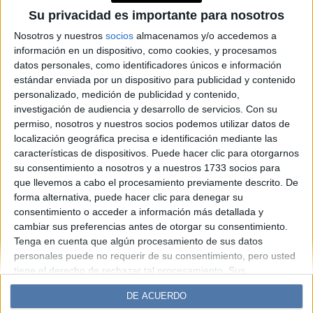
realidad de mujeres
Su privacidad es importante para nosotros
afrodescendientes, de pueblos
Nosotros y nuestros
socios
almacenamos y/o accedemos a
información en un dispositivo, como cookies, y procesamos
originarios e inmigrantes
datos personales, como identificadores únicos e información
estándar enviada por un dispositivo para publicidad y contenido
personalizado, medición de publicidad y contenido,
Espacio Publicitario
investigación de audiencia y desarrollo de servicios.
Con su
permiso, nosotros y nuestros socios podemos utilizar datos de
localización geográfica precisa e identificación mediante las
características de dispositivos. Puede hacer clic para otorgarnos
su consentimiento a nosotros y a nuestros 1733 socios para
que llevemos a cabo el procesamiento previamente descrito. De
forma alternativa, puede hacer clic para denegar su
consentimiento o acceder a información más detallada y
cambiar sus preferencias antes de otorgar su consentimiento.
Tenga en cuenta que algún procesamiento de sus datos
Diario Perfil
Caras
Noticias
Fortuna
personales puede no requerir de su consentimiento, pero usted
Hombre
Weekend
Parabrisas
Supercampo
tiene el derecho de rechazar tal procesamiento. Sus
preferencias se aplicarán solo a este sitio web. Puede cambiar
Look
Luz
Mía
Lunateen
Break
BATimes
DE ACUERDO
sus preferencias o retirar su consentimiento en cualquier