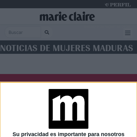
Sunday 9 de August de 2026
NOTICIAS DE MUJERES MADURAS
Diario Perfil
Caras
Noticias
Fortuna
Hombre
Weekend
Parabrisas
Supercampo
Su privacidad es importante para nosotros