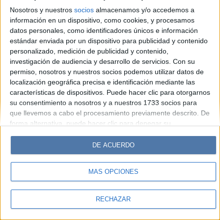
Look
Luz
Mía
Lunateen
Break
BATimes
Nosotros y nuestros
socios
almacenamos y/o accedemos a
información en un dispositivo, como cookies, y procesamos
© Perfil.com 2006-2019 - Todos los derechos reservados
datos personales, como identificadores únicos e información
Registro de Propiedad Intelectual: Nro. 5346433
estándar enviada por un dispositivo para publicidad y contenido
personalizado, medición de publicidad y contenido,
investigación de audiencia y desarrollo de servicios.
Con su
permiso, nosotros y nuestros socios podemos utilizar datos de
localización geográfica precisa e identificación mediante las
características de dispositivos. Puede hacer clic para otorgarnos
su consentimiento a nosotros y a nuestros 1733 socios para
que llevemos a cabo el procesamiento previamente descrito. De
forma alternativa, puede hacer clic para denegar su
consentimiento o acceder a información más detallada y
cambiar sus preferencias antes de otorgar su consentimiento.
DE ACUERDO
Tenga en cuenta que algún procesamiento de sus datos
personales puede no requerir de su consentimiento, pero usted
MÁS OPCIONES
tiene el derecho de rechazar tal procesamiento. Sus
preferencias se aplicarán solo a este sitio web. Puede cambiar
sus preferencias o retirar su consentimiento en cualquier
RECHAZAR
momento volviendo a este sitio y haciendo clic en el botón
"Privacidad" en la parte inferior de la página web.